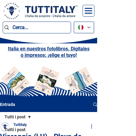
Italia en nuestros fotolibros. Digitales
o impresos: ¡elige el tuyo!
Entrada
Tutti i post
Tuttitaly
Tutti i post