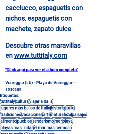
cacciucco
, 
espaguetis con 
nichos
, 
espaguetis con 
machete
, 
zapato dulce
.
Descubre otras maravillas 
en
www.tuttitaly.com
"Click aquí para ver el album completo"
Viareggio (LU) - Playa de Viareggio - 
Toscana
Etiquetas:
tuttitaly
cultura
viajar a italia
lugares más bellos de Italia
historia
italia
tradiciones
vacaciones
arte
naturaleza
paisajes
alimento
pueblos
senderismo
mar
playa
playas mas lindas
el mar más hermoso