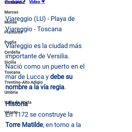
Posición📍
Video 
🎥
Lombardía
Marcas
Viareggio (LU) - Playa de 
Molise
Viareggio - Toscana
Piamonte
Puglia
Viareggio es la ciudad más 
Cerdeña
importante de Versilia. 
Sicilia
Nació como un puerto en el 
Toscana
mar de Lucca y 
debe su 
Trentino-Alto Adigio
nombre a la vía regia
.
Umbría
Valle de Aosta
Historia
Véneto
En 1172 se construye la 
Torre Matilde
, en torno a la 