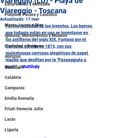
Viareggio (LU) - Playa de
Excursiones y Montaña
Viareggio - Toscana
Pueblos, Países y Castillos
Actualizado:
17 mar
Mares, Lagos y Ríos
Parece la ciudad de los inventos. Los barcos 
que todavía están en uso se inventaron en 
Iglesias, Monumentos y Museos
los astilleros del siglo XIX. Famoso por el 
Ciudades y Parques
Carnaval, nacido en 1873, con sus 
majestuosas carrozas alegóricas de papel 
Abruzos
maché que desfilan por la "Passeggiata a 
mare"...
#tuttitaly
Basilicata
Calabria
Campania
Emilia Romaña
Friuli-Venecia Julia
Lacio
Liguria