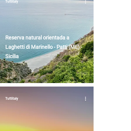
Tuttitaly
Reserva natural orientada a
Laghetti di Marinello - Patti (ME) -
Sicilia
Tuttitaly