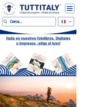
Italia en nuestros fotolibros. Digitales
o impresos: ¡elige el tuyo!