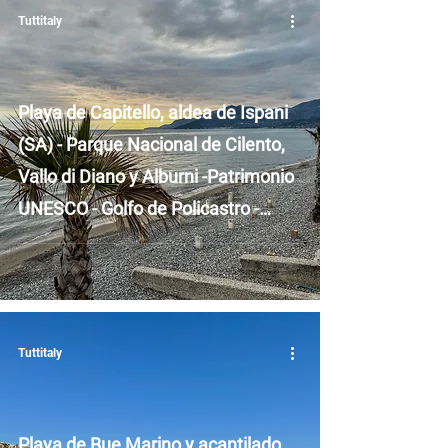
Tuttitaly
Playa de Capitello, aldea de Ispani
(SA) - Parque Nacional de Cilento,
Vallo di Diano y Alburni -Patrimonio
UNESCO - Golfo de Policastro -
Campania
Tuttitaly
Playa de Bue Marino y acantilado