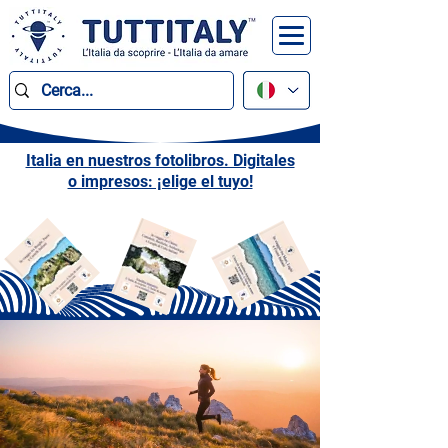
Italia en nuestros fotolibros. Digitales
o impresos: ¡elige el tuyo!