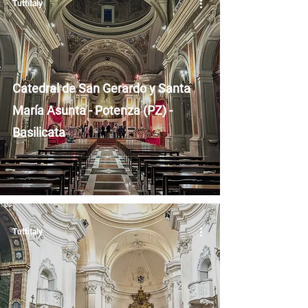
Tuttitaly
Catedral de San Gerardo y Santa
María Asunta - Potenza (PZ) -
Basilicata
Tuttitaly