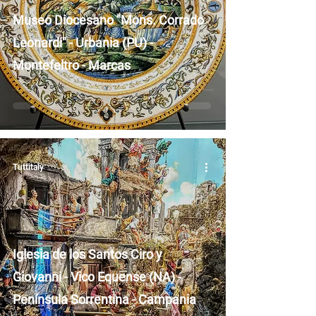
Museo Diocesano "Mons. Corrado
Leonardi" - Urbania (PU) -
Montefeltro - Marcas
Tuttitaly
Iglesia de los Santos Ciro y
Giovanni - Vico Equense (NA) -
Península Sorrentina - Campania