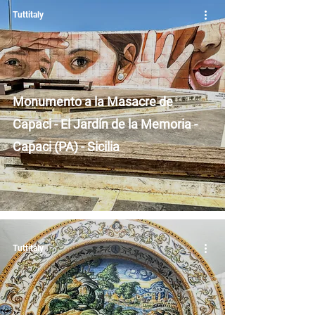
Tuttitaly
Monumento a la Masacre de
Capaci - El Jardín de la Memoria -
Capaci (PA) - Sicilia
Tuttitaly