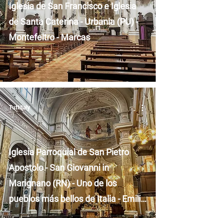
Iglesia de San Francisco e Iglesia
de Santa Caterina - Urbania (PU) -
Montefeltro - Marcas
Tuttitaly
Iglesia Parroquial de San Pietro
Apostolo - San Giovanni in
Marignano (RN) - Uno de los
pueblos más bellos de Italia - Emilia
Romaña