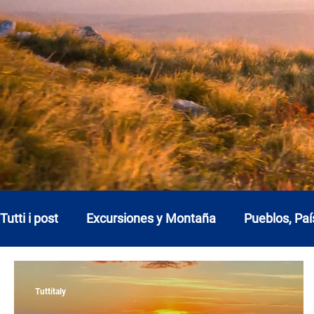
Tutti i post
Excursiones y Montaña
Pueblos, Paí
Abruzos
Basilicata
Calabria
Campani
Tuttitaly