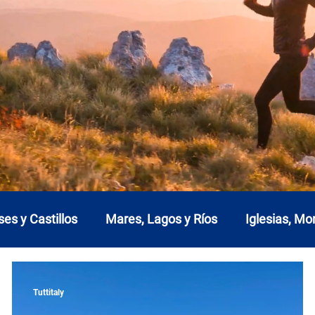
ses y Castillos
Mares, Lagos y Ríos
Iglesias, M
a
Emilia Romaña
Friuli-Venecia Julia
Lacio
Tuttitaly