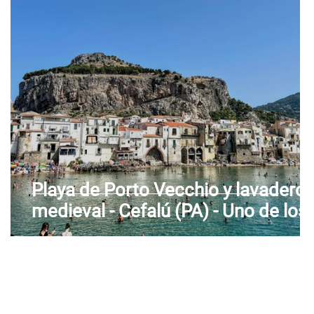
de Aosta
Véneto
Playa de Porto Vecchio y lavadero
)
medieval - Cefalú (PA) - Uno de los
pueblos más bellos de Italia - Sicili