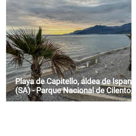
Playa de Capitello, aldea de Ispani
(SA) - Parque Nacional de Cilento,
Vallo di Diano y Alburni -Patrimoni
UNESCO - Golfo de Policastro -
Campania