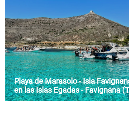
Toscana
Trentino-Alto Adigio
Umbría
Valle 
Playa de Marasolo - Isla Favignana
en las Islas Egadas - Favignana (TP
- Sicilia