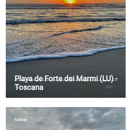
Piamonte
Puglia
Cerdeña
Sicilia
Playa de Forte dei Marmi (LU) -
Toscana
Tuttitaly