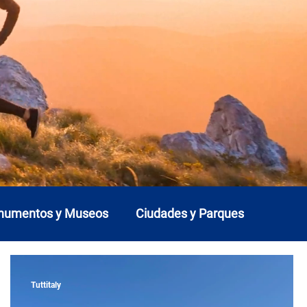
onumentos y Museos
Ciudades y Parques
Liguria
Lombardía
Marcas
Molise
Tuttitaly