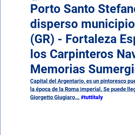
Porto Santo Stefano
disperso municipio
Campania
Emilia Romaña
Friuli-Venecia Ju
(GR) - Fortaleza E
Molise
Piamonte
Puglia
Cerdeña
los Carpinteros Na
Memorias Sumergi
Valle de Aosta
Véneto
Capital del Argentario, es un pintoresco pu
la época de la Roma imperial. Se puede lle
Giorgetto Giugiaro...
#tuttitaly