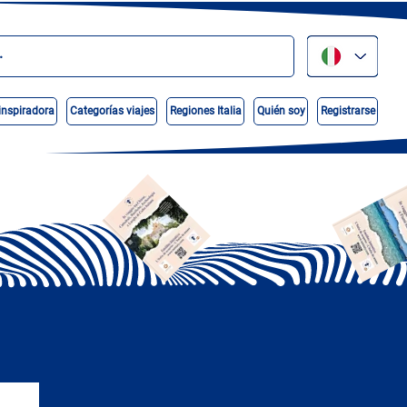
inspiradora
Categorías viajes
Regiones Italia
Quién soy
Registrarse