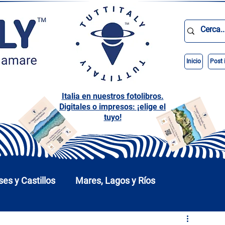
Inicio
Post 
Italia en nuestros fotolibros.
Digitales o impresos: ¡elige el
tuyo!
ses y Castillos
Mares, Lagos y Ríos
arques
Abruzos
Basilicata
Calabria