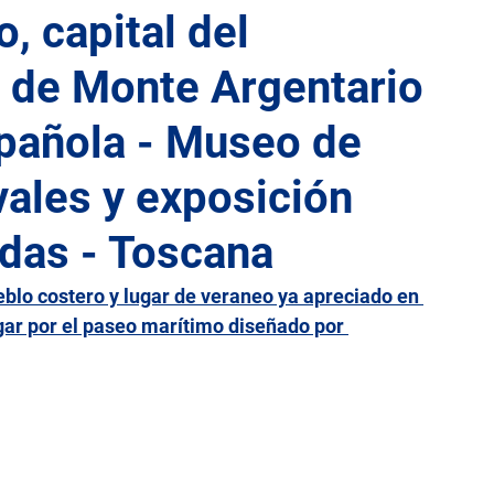
, capital del
 de Monte Argentario
lia
Lacio
Liguria
Lombardía
Marcas
spañola - Museo de
Sicilia
Toscana
Trentino-Alto Adigio
Umbría
vales y exposición
das - Toscana
eblo costero y lugar de veraneo ya apreciado en 
gar por el paseo marítimo diseñado por 