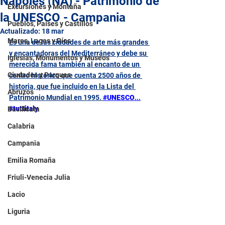
Nápoles (NA) - Patrimonio de
Excursiones y Montaña
la UNESCO - Campania
Pueblos, Países y Castillos
Actualizado:
18 mar
Mares, Lagos y Ríos
Es una de las ciudades de arte más grandes 
y encantadoras del Mediterráneo y debe su 
Iglesias, Monumentos y Museos
merecida fama también al encanto de un 
Ciudades y Parques
centro histórico que cuenta 2500 años de 
historia, que fue incluido en la Lista del 
Abruzos
Patrimonio Mundial en 1995. 
#UNESCO
...
#tuttitaly
Basilicata
Calabria
Campania
Emilia Romaña
Friuli-Venecia Julia
Lacio
Liguria