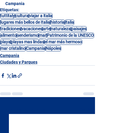
Campania
Etiquetas:
tuttitaly
cultura
viajar a italia
lugares más bellos de Italia
historia
italia
tradiciones
vacaciones
arte
naturaleza
paisajes
alimento
senderismo
mar
Patrimonio de la UNESCO
playa
playas mas lindas
el mar más hermoso
mar cristalino
Campania
Nápoles
Campania
Ciudades y Parques
Ver todo
Entradas recientes