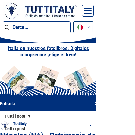
Italia en nuestros fotolibros. Digitales
o impresos: ¡elige el tuyo!
Entrada
Tutti i post
Tuttitaly
Tutti i post