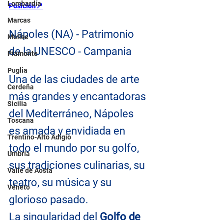
Lombardía
Posición📍
Marcas
Nápoles (NA) - Patrimonio 
Molise
de la UNESCO - Campania
Piamonte
Puglia
Una de las ciudades de arte 
Cerdeña
más grandes y encantadoras 
Sicilia
del Mediterráneo, Nápoles 
Toscana
es amada y envidiada en 
Trentino-Alto Adigio
todo el mundo por su golfo, 
Umbría
sus tradiciones culinarias, su 
Valle de Aosta
teatro, su música y su 
Véneto
glorioso pasado.
La singularidad del 
Golfo de 