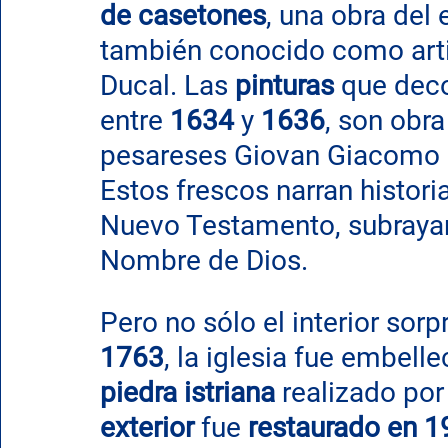
de casetones
, una obra del
también conocido como artis
Ducal. Las 
pinturas
 que deco
entre 
1634
 y 
1636
, son obra
pesareses Giovan Giacomo P
Estos frescos narran histori
Nuevo Testamento, subrayand
Nombre de Dios.
Pero no sólo el interior sorp
1763
, la iglesia fue embell
piedra istriana
 realizado por
exterior
 fue 
restaurado en 1