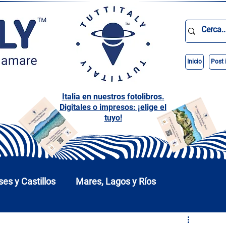
Inicio
Post 
Italia en nuestros fotolibros.
Digitales o impresos: ¡elige el
tuyo!
ses y Castillos
Mares, Lagos y Ríos
arques
Abruzos
Basilicata
Calabria