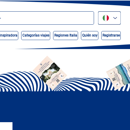
inspiradora
Categorías viajes
Regiones Italia
Quién soy
Registrarse