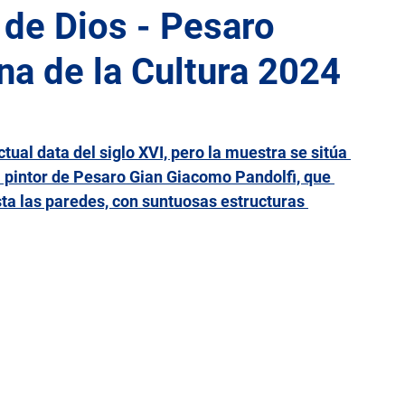
 de Dios - Pesaro
ana de la Cultura 2024
lia
Lacio
Liguria
Lombardía
Marcas
Sicilia
Toscana
Trentino-Alto Adigio
Umbría
ctual data del siglo XVI, pero la muestra se sitúa 
el pintor de Pesaro Gian Giacomo Pandolfi, que 
sta las paredes, con suntuosas estructuras 