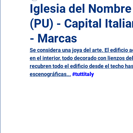
Iglesia del Nombre
(PU) - Capital Itali
Campania
Emilia Romaña
Friuli-Venecia Ju
- Marcas
Molise
Piamonte
Puglia
Cerdeña
Se considera una joya del arte. El edificio a
en el interior, todo decorado con lienzos d
recubren todo el edificio desde el techo ha
Valle de Aosta
Véneto
escenográficas...
#tuttitaly