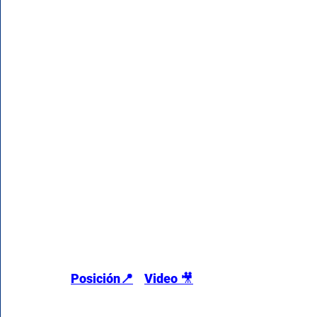
Posición📍
Video 
🎥