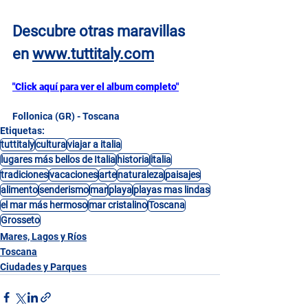
Descubre otras maravillas 
en
www.tuttitaly.com
"Click aquí para ver el album completo"
Follonica (GR) - Toscana
Etiquetas:
tuttitaly
cultura
viajar a italia
lugares más bellos de Italia
historia
italia
tradiciones
vacaciones
arte
naturaleza
paisajes
alimento
senderismo
mar
playa
playas mas lindas
el mar más hermoso
mar cristalino
Toscana
Grosseto
Mares, Lagos y Ríos
Toscana
Ciudades y Parques