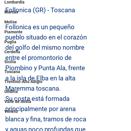
Lombardía
Follonica (GR) - Toscana
Marcas
Molise
Follonica es un pequeño 
Piamonte
pueblo situado en el corazón 
Puglia
del golfo del mismo nombre 
Cerdeña
entre el promontorio de 
Sicilia
Piombino y Punta Ala, frente 
Toscana
a la isla de Elba en la alta 
Trentino-Alto Adigio
Maremma toscana.
Umbría
Su costa está formada 
Valle de Aosta
principalmente por arena 
Véneto
blanca y fina, tramos de roca 
y aguas poco profundas que 