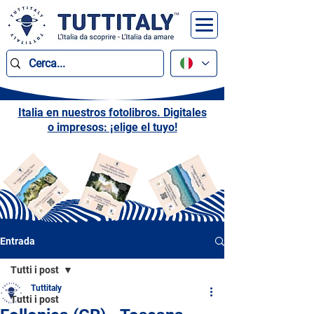
Italia en nuestros fotolibros. Digitales
o impresos: ¡elige el tuyo!
Entrada
Tutti i post
Tuttitaly
Tutti i post