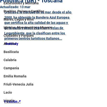
Follonica (GR) - Toscana
Excursiones y Montaña
Actualizado:
13 mar
Pueblos, Países y Castillos
Gracias a la claridad de su mar, desde el año 
2000, ha obtenido la Bandera Azul Europea 
Mares, Lagos y Ríos
que certifica la alta calidad de las aguas y 
Iglesias, Monumentos y Museos
de la costa y desde 2004 las 4 Velas de 
Legambiente, que la clasifican entre los 
Ciudades y Parques
primeros centros turísticos italianos...
Abruzos
#tuttitaly
Basilicata
Calabria
Campania
Emilia Romaña
Friuli-Venecia Julia
Lacio
Liguria
Posición📍