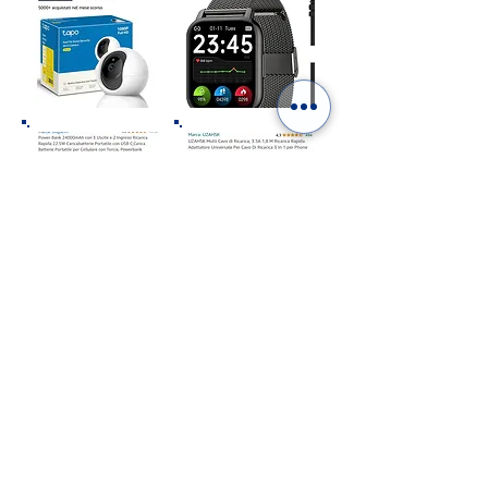
Como afiliados de Amazon, ganamos con las
compras que califican.