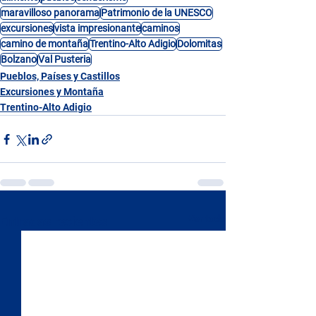
maravilloso panorama
Patrimonio de la UNESCO
excursiones
vista impresionante
caminos
camino de montaña
Trentino-Alto Adigio
Dolomitas
Bolzano
Val Pusteria
Pueblos, Países y Castillos
Excursiones y Montaña
Trentino-Alto Adigio
Ver todo
Entradas recientes