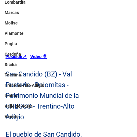
Lombardía
Marcas
Molise
Piamonte
Puglia
Cerdeña
Posición📍
Video 
🎥
Sicilia
San Candido (BZ) - Val 
Toscana
Pusteria - Dolomitas - 
Trentino-Alto Adigio
Patrimonio Mundial de la 
Umbría
UNESCO - Trentino-Alto 
Valle de Aosta
Adigio
Véneto
El pueblo de San Candido, 