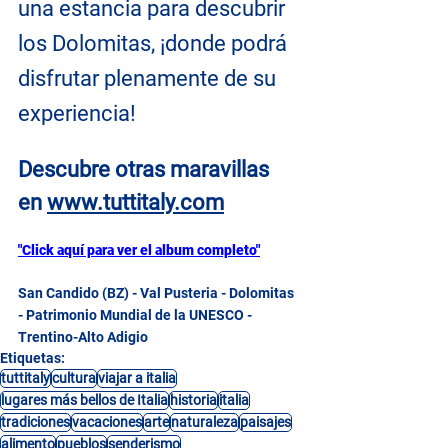
una estancia para descubrir 
los Dolomitas, ¡donde podrá 
disfrutar plenamente de su 
experiencia!
Descubre otras maravillas 
en
www.tuttitaly.com
"Click aquí para ver el album completo"
San Candido (BZ) - Val Pusteria - Dolomitas 
- Patrimonio Mundial de la UNESCO - 
Trentino-Alto Adigio
Etiquetas:
tuttitaly
cultura
viajar a italia
lugares más bellos de Italia
historia
italia
tradiciones
vacaciones
arte
naturaleza
paisajes
alimento
pueblos
senderismo