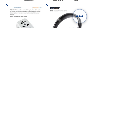
Como afiliados de Amazon, ganamos con las
compras que califican.
ITALIA EN UN FOTOLIBRO.
DIGITAL O IMPRESO: ¡ELIGE
EL TUYO!