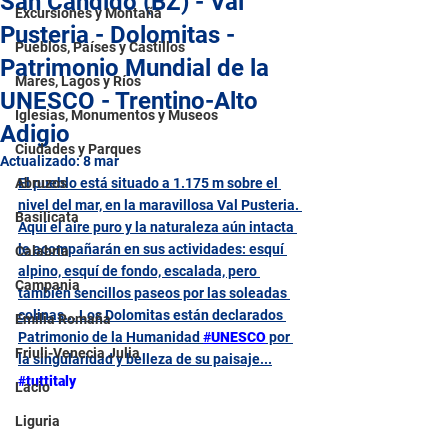
San Candido (BZ) - Val
Excursiones y Montaña
Pusteria - Dolomitas -
Pueblos, Países y Castillos
Patrimonio Mundial de la
Mares, Lagos y Ríos
UNESCO - Trentino-Alto
Iglesias, Monumentos y Museos
Adigio
Ciudades y Parques
Actualizado:
8 mar
Abruzos
El pueblo está situado a 1.175 m sobre el 
nivel del mar, en la maravillosa Val Pusteria. 
Basilicata
Aquí el aire puro y la naturaleza aún intacta 
le acompañarán en sus actividades: esquí 
Calabria
alpino, esquí de fondo, escalada, pero 
Campania
también sencillos paseos por las soleadas 
colinas... Los Dolomitas están declarados 
Emilia Romaña
Patrimonio de la Humanidad 
#
UNESCO
 por 
Friuli-Venecia Julia
la singularidad y belleza de su paisaje...
#tuttitaly
Lacio
Liguria