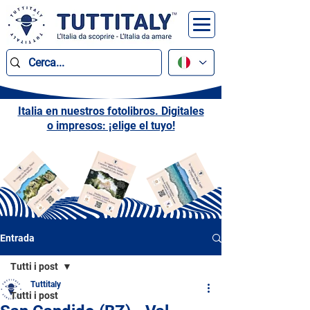
Italia en nuestros fotolibros. Digitales
o impresos: ¡elige el tuyo!
Entrada
Tutti i post
Tuttitaly
Tutti i post