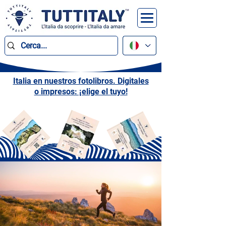
Italia en nuestros fotolibros. Digitales
o impresos: ¡elige el tuyo!