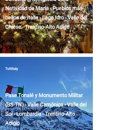
Natividad de María - Pueblos más
bellos de Italia - Lago Idro - Valle del
Chiese - Trentino-Alto Adige
Tuttitaly
Pase Tonalé y Monumento Militar
(BS-TN) - Valle Camónica - Valle del
Sol - Lombardía - Trentino-Alto
Adigio