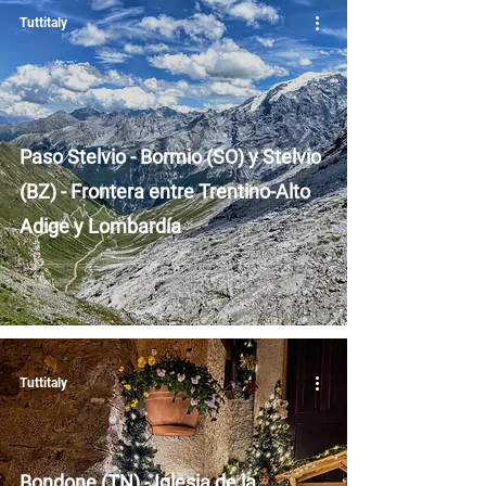
Tuttitaly
Paso Stelvio - Bormio (SO) y Stelvio
(BZ) - Frontera entre Trentino-Alto
Adige y Lombardía
Tuttitaly
Bondone (TN) - Iglesia de la