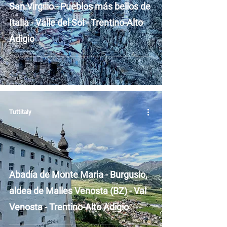
San Virgilio - Pueblos más bellos de
Italia - Valle del Sol - Trentino-Alto
Adigio
Tuttitaly
Abadía de Monte Maria - Burgusio,
aldea de Malles Venosta (BZ) - Val
Venosta - Trentino-Alto Adigio