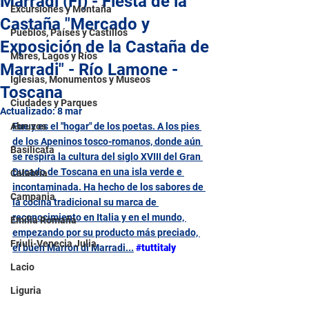
Marradi (FI) - Fiesta de la
Excursiones y Montaña
Castaña "Mercado y
Pueblos, Países y Castillos
Exposición de la Castaña de
Mares, Lagos y Ríos
Marradi" - Río Lamone -
Iglesias, Monumentos y Museos
Toscana
Ciudades y Parques
Actualizado:
8 mar
Abruzos
Fue y es el "hogar" de los poetas. A los pies 
de los Apeninos tosco-romanos, donde aún 
Basilicata
se respira la cultura del siglo XVIII del Gran 
Ducado de Toscana en una isla verde e 
Calabria
incontaminada. Ha hecho de los sabores de 
Campania
la cocina tradicional su marca de 
reconocimiento en Italia y en el mundo, 
Emilia Romaña
empezando por su producto más preciado, 
Friuli-Venecia Julia
el buen Marron di Marradi
...
#tuttitaly
Lacio
Liguria