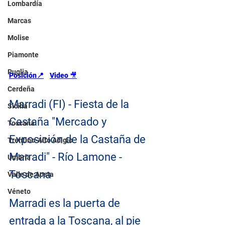
Lombardía
Marcas
Molise
Piamonte
Puglia
Posición📍
Video 
🎥
Cerdeña
Marradi (FI) - Fiesta de la 
Sicilia
Castaña "Mercado y 
Toscana
Exposición de la Castaña de 
Trentino-Alto Adigio
Marradi" - Río Lamone - 
Umbría
Toscana
Valle de Aosta
Véneto
Marradi es la puerta de 
entrada a la Toscana, al pie 