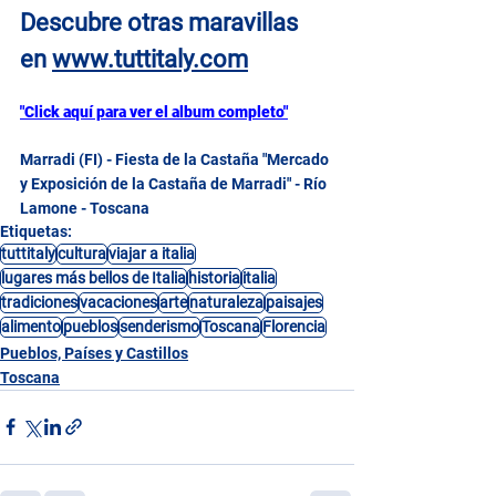
Descubre otras maravillas 
en
www.tuttitaly.com
"Click aquí para ver el album completo"
Marradi (FI) - Fiesta de la Castaña "Mercado 
y Exposición de la Castaña de Marradi" - Río 
Lamone - Toscana
Etiquetas:
tuttitaly
cultura
viajar a italia
lugares más bellos de Italia
historia
italia
tradiciones
vacaciones
arte
naturaleza
paisajes
alimento
pueblos
senderismo
Toscana
Florencia
Pueblos, Países y Castillos
Toscana