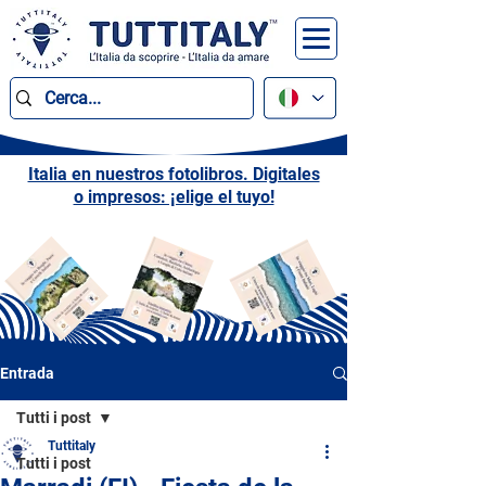
Italia en nuestros fotolibros. Digitales
o impresos: ¡elige el tuyo!
Entrada
Tutti i post
Tuttitaly
Tutti i post