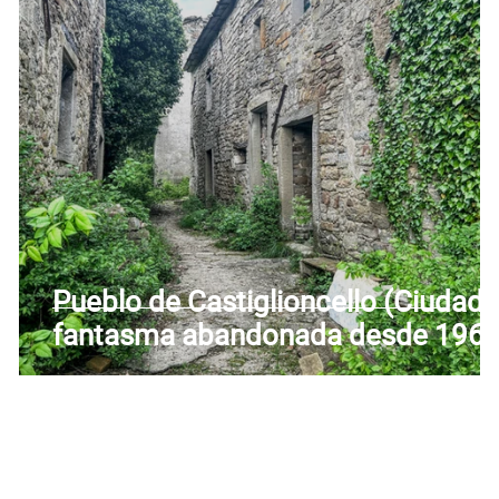
Toscana
Trentino-Alto Adigio
Umbría
Valle 
Pueblo de Castiglioncello (Ciudad
fantasma abandonada desde 1962
- Antigua iglesia de los Santos Jua
y Pablo - Firenzuola (FI) - Toscana