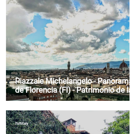
Piamonte
Puglia
Cerdeña
Sicilia
Piazzale Michelangelo - Panorama
de Florencia (FI) - Patrimonio de la
UNESCO - Río Arno - Toscana
Tuttitaly