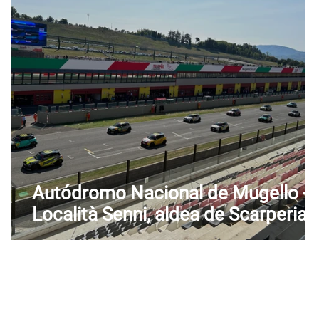
de Aosta
Véneto
Autódromo Nacional de Mugello -
)
Località Senni, aldea de Scarperia 
n
San Piero (FI) - Toscana