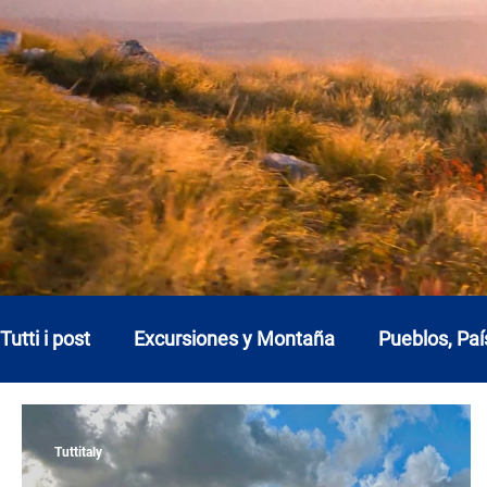
Tutti i post
Excursiones y Montaña
Pueblos, Paí
Abruzos
Basilicata
Calabria
Campani
Tuttitaly