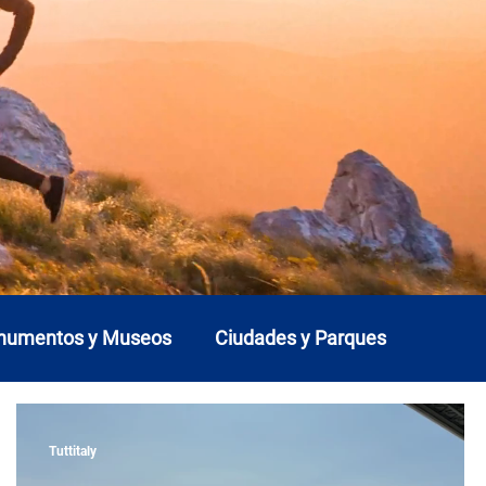
onumentos y Museos
Ciudades y Parques
Liguria
Lombardía
Marcas
Molise
Tuttitaly