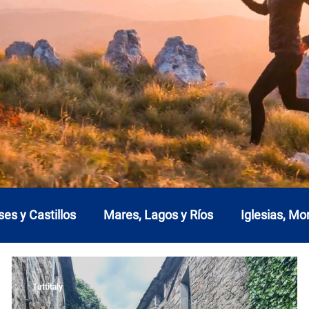
ses y Castillos
Mares, Lagos y Ríos
Iglesias, M
a
Emilia Romaña
Friuli-Venecia Julia
Lacio
Tuttitaly