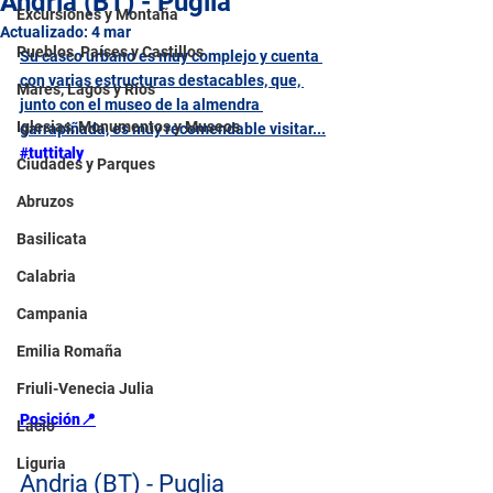
Andria (BT) - Puglia
Excursiones y Montaña
Actualizado:
4 mar
Pueblos, Países y Castillos
Su casco urbano es muy complejo y cuenta 
con varias estructuras destacables, que, 
Mares, Lagos y Ríos
junto con el museo de la almendra 
Iglesias, Monumentos y Museos
garrapiñada, es muy recomendable visitar...
#tuttitaly
Ciudades y Parques
Abruzos
Basilicata
Calabria
Campania
Emilia Romaña
Friuli-Venecia Julia
Posición📍
Lacio
Liguria
Andria (BT) - Puglia