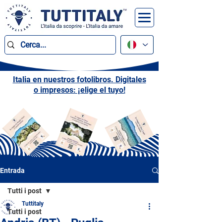
Italia en nuestros fotolibros. Digitales
o impresos: ¡elige el tuyo!
Entrada
Tutti i post
Tuttitaly
Tutti i post