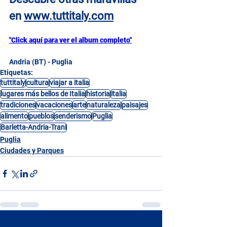
en
www.tuttitaly.com
"Click aquí para ver el album completo"
Andria (BT) - Puglia
Etiquetas:
tuttitaly
cultura
viajar a italia
lugares más bellos de Italia
historia
italia
tradiciones
vacaciones
arte
naturaleza
paisajes
alimento
pueblos
senderismo
Puglia
Barletta-Andria-Trani
Puglia
Ciudades y Parques