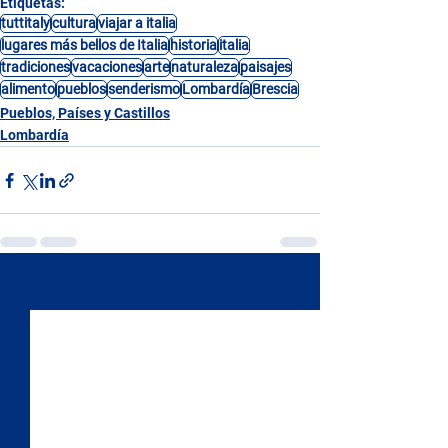
Etiquetas:
tuttitaly
cultura
viajar a italia
lugares más bellos de Italia
historia
italia
tradiciones
vacaciones
arte
naturaleza
paisajes
alimento
pueblos
senderismo
Lombardía
Brescia
Pueblos, Países y Castillos
Lombardía
Ver todo
Entradas recientes