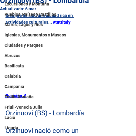
Orzinuovi (BS) - Lombardía
Excursiones y Montaña
Actualizado:
6 mar
Pueblos, Países y Castillos
Siempre ha sido una ciudad rica en 
actividades culturales...
#tuttitaly
Mares, Lagos y Ríos
Iglesias, Monumentos y Museos
Ciudades y Parques
Abruzos
Basilicata
Calabria
Campania
Posición📍
Emilia Romaña
Friuli-Venecia Julia
Orzinuovi (BS) - Lombardía
Lacio
Liguria
Orzinuovi nació como un 