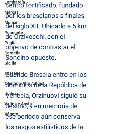
Lombardía
centro fortificado, fundado 
Marcas
por los brescianos a finales 
Molise
del siglo XII. Ubicado a 5 km 
Piamonte
de Orzivecchi, con el 
Puglia
objetivo de contrastar el 
Cerdeña
Soncino opuesto.
Sicilia
Toscana
Cuando Brescia entró en los 
Trentino-Alto Adigio
dominios de la República de 
Umbría
Venecia, Orzinuovi siguió su 
Valle de Aosta
destino, y en memoria de 
Véneto
ese período aún conserva 
los rasgos estilísticos de la 