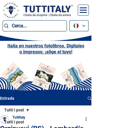
Italia en nuestros fotolibros. Digitales
o impresos: ¡elige el tuyo!
Entrada
Tutti i post
Tuttitaly
Tutti i post