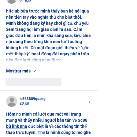
01 ago
hitclub
 bữa trước mình thấy bạn bè nói qua 
nên tiện tay vào nghía thử cho biết thôi. 
Mình không đăng ký hay chơi gì cả, chủ yếu 
xem trang họ làm giao diện ra sao. Cảm 
giác đầu tiên là nhìn khá sáng sủa, kiểu chia 
nội dung theo từng khối nên lướt xuống 
không bị rối. Có một đoạn giới thiệu về “gần 
một thập kỷ” hoạt động đặt ngay phần trên 
nên đọc lướt cũng nắm được…
Mostrar más
Me gusta
Reaccionar
le663809quang
29 jul
Hôm nọ mình có lướt qua một vài trang 
mạng và thấy nhiều người bàn tán về 
Sc88 
bù link nha
 đặc biệt là về các thông tin thể 
thao trực tuyến. Thế là mình cũng tò mò ghé 