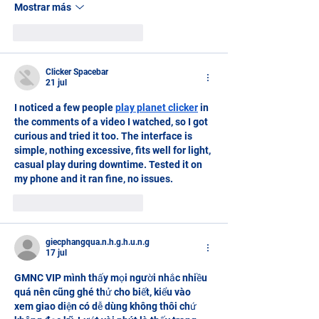
Mostrar más
Me gusta
Reaccionar
Clicker Spacebar
21 jul
I noticed a few people 
play planet clicker
 in 
the comments of a video I watched, so I got 
curious and tried it too. The interface is 
simple, nothing excessive, fits well for light, 
casual play during downtime. Tested it on 
my phone and it ran fine, no issues.
Me gusta
Reaccionar
giecphangqua.n.h.g.h.u.n.g
17 jul
GMNC VIP
 mình thấy mọi người nhắc nhiều 
quá nên cũng ghé thử cho biết, kiểu vào 
xem giao diện có dễ dùng không thôi chứ 