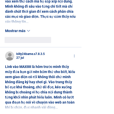
vào xem thử cách mà họ sắp xếp nội dung. 
Mình không đi sâu vào từng chi tiết mà chỉ 
dành chút thời gian để xem cách phân chia 
các mục và giao diện. Thực sự cảm thấy nếu 
các thông tin…
Mostrar más
Me gusta
Reaccionar
billy24barne.s7.8.3.5
27 jul
Link vào MAX88
 là hôm trước mình thấy 
mấy đứa bạn gửi nên bấm thử cho biết, kiểu 
xem giao diện có rối không thôi chứ mình 
không đăng ký hay chơi gì. Vào trang thấy 
bố cục khá thoáng, chữ dễ đọc, kéo xuống 
không bị choáng vì họ chia nội dung thành 
từng khối nhìn phát hiểu luôn. Mình có lướt 
qua đoạn họ nói về chuyện vào web an toàn 
khi bị chặn, đọc nhanh vài dòng…