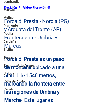
Lombardía
Posición📍
Video Floración 
🎥
Marcas
Molise
Forca di Presta - Norcia (PG) 
Piamonte
y Arquata del Tronto (AP) - 
Puglia
Frontera entre Umbria y 
Cerdeña
Marcas
Sicilia
Toscana
Forca di Presta
 es un 
paso 
Trentino-Alto Adigio
de montaña
 ubicado a una 
Umbría
altitud de 
1540 metros, 
Valle de Aosta
marcando la frontera entre 
Véneto
las regiones de Umbria y 
Marche
. Este lugar es 