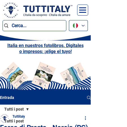
Italia en nuestros fotolibros. Digitales
o impresos: ¡elige el tuyo!
Entrada
Tutti i post
Tuttitaly
Tutti i post