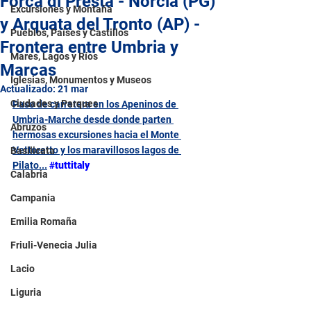
Forca di Presta - Norcia (PG)
Excursiones y Montaña
y Arquata del Tronto (AP) -
Pueblos, Países y Castillos
Frontera entre Umbria y
Mares, Lagos y Ríos
Marcas
Iglesias, Monumentos y Museos
Actualizado:
21 mar
Ciudades y Parques
Paso de carretera en los Apeninos de 
Umbria-Marche desde donde parten 
Abruzos
hermosas excursiones hacia el Monte 
Vettoretto y los maravillosos lagos de 
Basilicata
Pilato...
#tuttitaly
Calabria
Campania
Emilia Romaña
Friuli-Venecia Julia
Lacio
Liguria