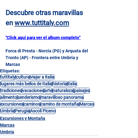
Descubre otras maravillas 
en
www.tuttitaly.com
"Click aquí para ver el album completo”
Forca di Presta - Norcia (PG) y Arquata del 
Tronto (AP) - Frontera entre Umbria y 
Marcas
Etiquetas:
tuttitaly
cultura
viajar a italia
lugares más bellos de Italia
historia
italia
tradiciones
vacaciones
arte
naturaleza
paisajes
alimento
senderismo
maravilloso panorama
excursiones
caminos
camino de montaña
Marcas
Umbría
Perugia
Ascoli Piceno
Excursiones y Montaña
Marcas
Umbría