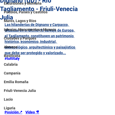
Dignano (UD) - Río
Excursiones y Montaña
Tagliamento - Friuli-Venecia
Pueblos, Países y Castillos
Julia
Mares, Lagos y Ríos
Las hilanderías de Dignano y Carpacco, 
Iglesias, Monumentos y Museos
situadas en el último río salvaje de Europa, 
el Tagliamento, constituyen un patrimonio 
Ciudades y Parques
histórico, económico, industrial, 
Abruzos
antropológico, arquitectónico y paisajístico 
que debe ser protegido y valorizado...
Basilicata
#tuttitaly
Calabria
Campania
Emilia Romaña
Friuli-Venecia Julia
Lacio
Liguria
Posición📍
Video 
🎥