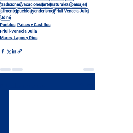
tradiciones
vacaciones
arte
naturaleza
paisajes
alimento
pueblos
senderismo
Friuli-Venecia Julia
Udine
Pueblos, Países y Castillos
Friuli-Venecia Julia
Mares, Lagos y Ríos
Ver todo
Entradas recientes