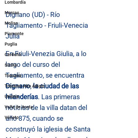
Lombardía
Marcas
Dignano (UD) - Río 
Molise
Tagliamento - Friuli-Venecia 
Piamonte
Julia
Puglia
En Friuli-Venezia Giulia, a lo 
Cerdeña
largo del curso del 
Sicilia
Tagliamento, se encuentra 
Toscana
Dignano
, 
la ciudad de las 
Trentino-Alto Adigio
hilanderías
. Las primeras 
Umbría
noticias de la villa datan del 
Valle de Aosta
año 875, cuando se 
Véneto
construyó la iglesia de Santa 