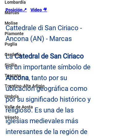
Lombardía
Posición📍
Video 
🎥
Marcas
Molise
Cattedrale di San Ciriaco - 
Piamonte
Ancona (AN) - Marcas
Puglia
Cerdeña
La 
Catedral de San Ciriaco
Sicilia
es un importante símbolo de 
Toscana
Ancona
, tanto por su 
Trentino-Alto Adigio
ubicación geográfica como 
Umbría
por su significado histórico y 
Valle de Aosta
religioso. Es una de las 
Véneto
iglesias medievales más 
interesantes de la región de 