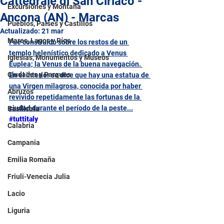
Cattedrale di San Ciriaco -
Excursiones y Montaña
Ancona (AN) - Marcas
Pueblos, Países y Castillos
Actualizado:
21 mar
Mares, Lagos y Ríos
Fue construido sobre los restos de un 
templo helenístico dedicado a Venus 
Iglesias, Monumentos y Museos
Euplea; la Venus de la buena navegación. 
Ciudades y Parques
En el interior se dice que hay una estatua de 
una Virgen milagrosa, conocida por haber 
Abruzos
revivido repetidamente las fortunas de la 
ciudad durante el período de la peste...
Basilicata
#tuttitaly
Calabria
Campania
Emilia Romaña
Friuli-Venecia Julia
Lacio
Liguria