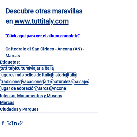
Descubre otras maravillas 
en
www.tuttitaly.com
"Click aquí para ver el album completo"
Cattedrale di San Ciriaco - Ancona (AN) - 
Marcas
Etiquetas:
tuttitaly
cultura
viajar a italia
lugares más bellos de Italia
historia
italia
tradiciones
vacaciones
arte
naturaleza
paisajes
lugar de adoración
Marcas
Ancona
Iglesias, Monumentos y Museos
Marcas
Ciudades y Parques