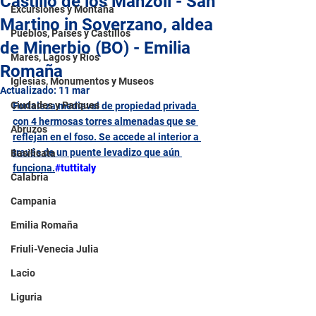
Castillo de los Manzoli - San
Excursiones y Montaña
Martino in Soverzano, aldea
Pueblos, Países y Castillos
de Minerbio (BO) - Emilia
Mares, Lagos y Ríos
Romaña
Iglesias, Monumentos y Museos
Actualizado:
11 mar
Ciudades y Parques
Fortaleza medieval de propiedad privada 
con 4 hermosas torres almenadas que se 
Abruzos
reflejan en el foso. Se accede al interior a 
través de un puente levadizo que aún 
Basilicata
funciona.
#tuttitaly
Calabria
Campania
Emilia Romaña
Friuli-Venecia Julia
Lacio
Liguria