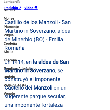
Lombardía
Posición📍
Video 
🎥
Marcas
Molise
Castillo de los Manzoli - San 
Piamonte
Martino in Soverzano, aldea 
Puglia
de Minerbio (BO) - Emilia 
Cerdeña
Romaña
Sicilia
Toscana
En 1414, en 
la aldea de San 
Trentino-Alto Adigio
Martino in Soverzano
, se 
Umbría
construyó el imponente 
Valle de Aosta
Castello dei Manzoli 
en un 
Véneto
sugerente parque secular, 
una imponente fortaleza 