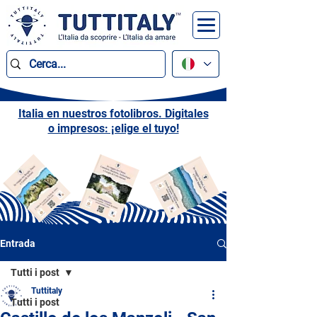
Italia en nuestros fotolibros. Digitales
o impresos: ¡elige el tuyo!
Entrada
Tutti i post
Tuttitaly
Tutti i post