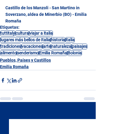
Castillo de los Manzoli - San Martino in 
Soverzano, aldea de Minerbio (BO) - Emilia 
Romaña
Etiquetas:
tuttitaly
cultura
viajar a italia
lugares más bellos de Italia
historia
italia
tradiciones
vacaciones
arte
naturaleza
paisajes
alimento
senderismo
Emilia Romaña
Bolonia
Pueblos, Países y Castillos
Emilia Romaña
Ver todo
Entradas recientes