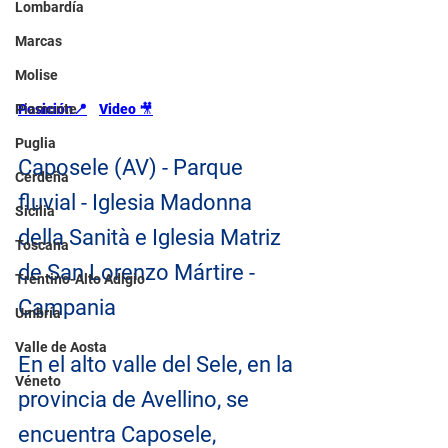
Lombardía
Marcas
Molise
Piamonte
Posición📍
Video 
🎥
Puglia
Caposele (AV) - Parque 
Cerdeña
fluvial - Iglesia Madonna 
Sicilia
della Sanità e Iglesia Matriz 
Toscana
de San Lorenzo Mártire - 
Trentino-Alto Adigio
Campania
Umbría
Valle de Aosta
En el alto valle del Sele, en la 
Véneto
provincia de Avellino, se 
encuentra Caposele, 