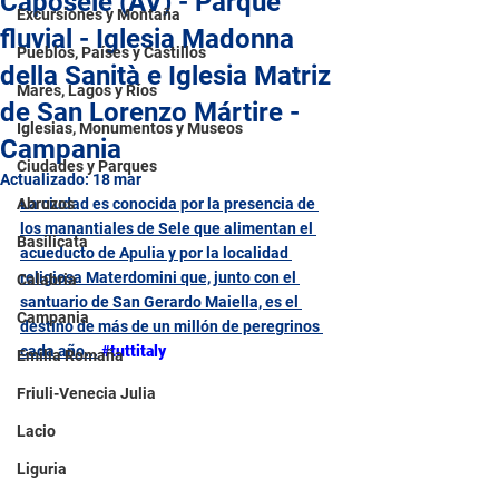
Caposele (AV) - Parque
Excursiones y Montaña
fluvial - Iglesia Madonna
Pueblos, Países y Castillos
della Sanità e Iglesia Matriz
Mares, Lagos y Ríos
de San Lorenzo Mártire -
Iglesias, Monumentos y Museos
Campania
Ciudades y Parques
Actualizado:
18 mar
Abruzos
La ciudad es conocida por la presencia de 
los manantiales de Sele que alimentan el 
Basilicata
acueducto de Apulia y por la localidad 
religiosa Materdomini que, junto con el 
Calabria
santuario de San Gerardo Maiella, es el 
Campania
destino de más de un millón de peregrinos 
cada año...
#tuttitaly
Emilia Romaña
Friuli-Venecia Julia
Lacio
Liguria