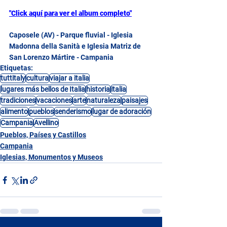
"Click aquí para ver el album completo"
Caposele (AV) - Parque fluvial - Iglesia 
Madonna della Sanità e Iglesia Matriz de 
San Lorenzo Mártire - Campania
Etiquetas:
tuttitaly
cultura
viajar a italia
lugares más bellos de Italia
historia
italia
tradiciones
vacaciones
arte
naturaleza
paisajes
alimento
pueblos
senderismo
lugar de adoración
Campania
Avellino
Pueblos, Países y Castillos
Campania
Iglesias, Monumentos y Museos