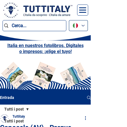
Italia en nuestros fotolibros. Digitales
o impresos: ¡elige el tuyo!
Entrada
Tutti i post
Tuttitaly
Tutti i post