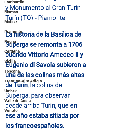
Lombardía
y Monumento al Gran Turín - 
Marcas
Turín (TO) - Piamonte
Molise
Piamonte
La historia de la Basílica de 
Puglia
Superga se remonta a 1706 
Cerdeña
cuando Vittorio Amedeo II y 
Sicilia
Eugenio di Savoia subieron a 
Toscana
una de las colinas más altas 
Trentino-Alto Adigio
de Turín
, la colina de 
Umbría
Superga, para observar 
Valle de Aosta
desde arriba Turín, 
que en 
Véneto
ese año estaba sitiada por 
los francoespañoles.