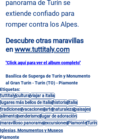
panorama de Turín se 
extiende confiado para 
romper contra los Alpes.
Descubre otras maravillas 
en 
www.tuttitaly.com
"Click aquí para ver el album completo"
Basílica de Superga de Turín y Monumento 
al Gran Turín - Turín (TO) - Piamonte
Etiquetas:
tuttitaly
cultura
viajar a italia
lugares más bellos de Italia
historia
italia
tradiciones
vacaciones
arte
naturaleza
paisajes
alimento
senderismo
lugar de adoración
maravilloso panorama
excursiones
Piamonte
Turín
Iglesias, Monumentos y Museos
Piamonte