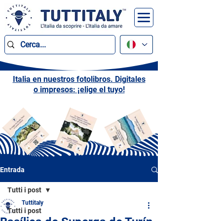
Italia en nuestros fotolibros. Digitales
o impresos: ¡elige el tuyo!
Entrada
Tutti i post
Tuttitaly
Tutti i post