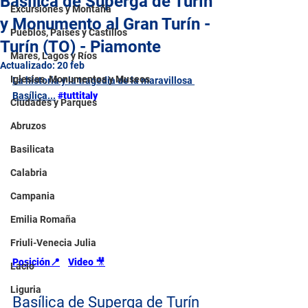
Basílica de Superga de Turín
Excursiones y Montaña
y Monumento al Gran Turín -
Pueblos, Países y Castillos
Turín (TO) - Piamonte
Mares, Lagos y Ríos
Actualizado:
20 feb
Iglesias, Monumentos y Museos
La historia y la tragedia de la maravillosa 
Basílica...
#tuttitaly
Ciudades y Parques
Abruzos
Basilicata
Calabria
Campania
Emilia Romaña
Friuli-Venecia Julia
Posición📍
Video 
🎥
Lacio
Liguria
Basílica de Superga de Turín 