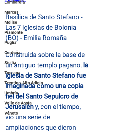
Lombardía
Marcas
Basílica de Santo Stefano - 
Molise
Las 7 Iglesias de Bolonia 
Piamonte
(BO) - Emilia Romaña
Puglia
Cerdeña
Construida sobre la base de 
Sicilia
un antiguo templo pagano, 
la 
Toscana
iglesia de Santo Stefano fue 
Trentino-Alto Adigio
imaginada como una copia 
Umbría
fiel del Santo Sepulcro de 
Valle de Aosta
Jerusalén
 y, con el tiempo, 
Véneto
vio una serie de 
ampliaciones que dieron 