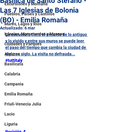
Basílica de Santo Stefano -
Excursiones y Montaña
Las 7 Iglesias de Bolonia
Pueblos, Países y Castillos
(BO) - Emilia Romaña
Mares, Lagos y Ríos
Actualizado:
6 mar
Iglesias, Monumentos y Museos
La estructura tiene el encanto de lo antiguo 
y lo vivido y entre sus muros se puede leer 
Ciudades y Parques
el paso del tiempo que cambia la ciudad de 
Abruzos
siglo en siglo. La visita no defrauda...
#tuttitaly
Basilicata
Calabria
Campania
Emilia Romaña
Friuli-Venecia Julia
Lacio
Liguria
Posición
📍