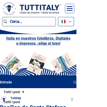
Italia en nuestros fotolibros. Digitales
o impresos: ¡elige el tuyo!
Entrada
Tutti i post
Tuttitaly
Tutti i post