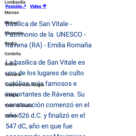
Lombardía
Posición📍
Video
🎥
Marcas
Basílica de San Vitale - 
Molise
Piamonte
Patrimonio de la  UNESCO - 
Puglia
Rávena (RA) - Emilia Romaña
Cerdeña
La basílica de San Vitale es 
Sicilia
uno de los lugares de culto 
Toscana
católico más famosos e 
Trentino-Alto Adigio
importantes de Rávena. Su 
Umbría
construcción comenzó en el 
Valle de Aosta
año 526 d.C. y finalizó en el 
Véneto
547 dC, año en que fue 