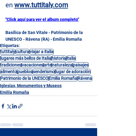
en
www.tuttitaly.com
"Click aquí para ver el album completo"
Basílica de San Vitale - Patrimonio de la  
UNESCO - Rávena (RA) - Emilia Romaña
Etiquetas:
tuttitaly
cultura
viajar a italia
lugares más bellos de Italia
historia
italia
tradiciones
vacaciones
arte
naturaleza
paisajes
alimento
pueblos
senderismo
lugar de adoración
Patrimonio de la UNESCO
Emilia Romaña
Rávena
Iglesias, Monumentos y Museos
Emilia Romaña