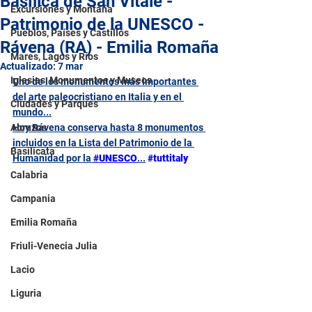
Basílica de San Vitale -
Excursiones y Montaña
Patrimonio de la UNESCO -
Pueblos, Países y Castillos
Rávena (RA) - Emilia Romaña
Mares, Lagos y Ríos
Actualizado:
7 mar
Iglesias, Monumentos y Museos
Uno de los monumentos más importantes 
del arte paleocristiano en Italia y en el 
Ciudades y Parques
mundo...
Abruzos
Hoy Rávena conserva hasta 8 monumentos 
incluidos en la Lista del Patrimonio de la 
Basilicata
Humanidad por la 
#UNESCO
...
#tuttitaly
Calabria
Campania
Emilia Romaña
Friuli-Venecia Julia
Lacio
Liguria