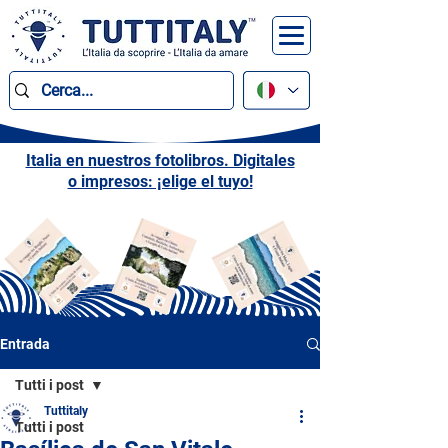
Italia en nuestros fotolibros. Digitales
o impresos: ¡elige el tuyo!
Entrada
Tutti i post
Tuttitaly
Tutti i post