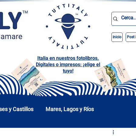
Inicio
Post 
Italia en nuestros fotolibros.
Digitales o impresos: ¡elige el
tuyo!
ses y Castillos
Mares, Lagos y Ríos
arques
Abruzos
Basilicata
Calabria