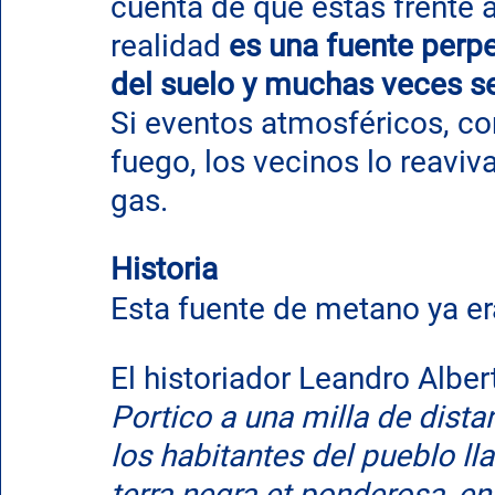
cuenta de que estás frente 
realidad 
es una fuente perp
del suelo y muchas veces 
Si eventos atmosféricos, co
fuego, los vecinos lo reaviv
gas.
Historia
Esta fuente de metano ya er
El historiador Leandro Albert
Portico a una milla de dista
los habitantes del pueblo ll
terra negra et ponderosa, en