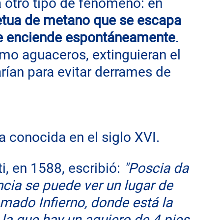
a otro tipo de fenómeno: en 
etua de metano que se escapa 
se enciende espontáneamente
. 
mo aguaceros, extinguieran el 
arían para evitar derrames de 
a conocida en el siglo XVI.
i, en 1588, escribió: 
"Poscia da 
ncia se puede ver un lugar de 
amado Infierno, donde está la 
 la que hay un agujero de 4 pies 