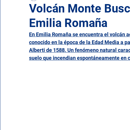
Volcán Monte Busca
Emilia Romaña
Campania
Emilia Romaña
Friuli-Venecia Ju
En Emilia Romaña se encuentra el volcán a
conocido en la época de la Edad Media a par
Molise
Piamonte
Puglia
Cerdeña
Alberti de 1588. Un fenómeno natural carac
suelo que incendian espontáneamente en con
Valle de Aosta
Véneto