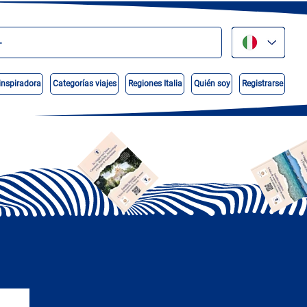
inspiradora
Categorías viajes
Regiones Italia
Quién soy
Registrarse