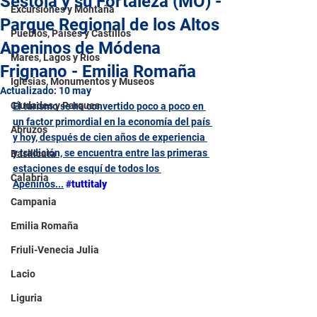
Sestola y su Fortaleza (MO) -
Excursiones y Montaña
Parque Regional de los Altos
Pueblos, Países y Castillos
Apeninos de Módena
Mares, Lagos y Ríos
Frignano - Emilia Romaña
Iglesias, Monumentos y Museos
Actualizado:
10 may
Ciudades y Parques
El turismo se ha convertido poco a poco en 
un factor primordial en la economía del país 
Abruzos
y hoy, después de cien años de experiencia 
y tradición, se encuentra entre las primeras 
Basilicata
estaciones de esquí de todos los 
Calabria
Apeninos...
#tuttitaly
Campania
Emilia Romaña
Friuli-Venecia Julia
Lacio
Liguria