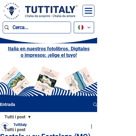
Italia en nuestros fotolibros. Digitales
o impresos: ¡elige el tuyo!
Entrada
Tutti i post
Tuttitaly
Tutti i post