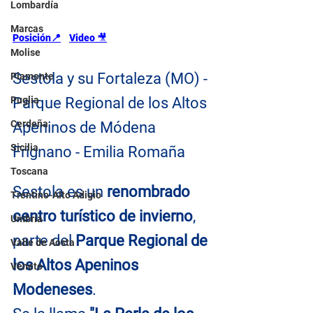
Lombardía
Marcas
Posición📍
Video 
🎥
Molise
Sestola y su Fortaleza (MO) - 
Piamonte
Puglia
Parque Regional de los Altos 
Cerdeña
Apeninos de Módena 
Sicilia
Frignano - Emilia Romaña
Toscana
Sestola es un
 renombrado 
Trentino-Alto Adigio
centro turístico de invierno
, 
Umbría
parte del 
Parque Regional de 
Valle de Aosta
los Altos Apeninos 
Véneto
Modeneses
.