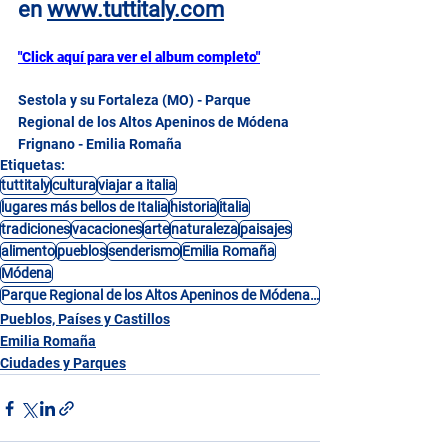
en
www.tuttitaly.com
"Click aquí para ver el album completo"
Sestola y su Fortaleza (MO) - Parque 
Regional de los Altos Apeninos de Módena 
Frignano - Emilia Romaña
Etiquetas:
tuttitaly
cultura
viajar a italia
lugares más bellos de Italia
historia
italia
tradiciones
vacaciones
arte
naturaleza
paisajes
alimento
pueblos
senderismo
Emilia Romaña
Módena
Parque Regional de los Altos Apeninos de Módena Frignano
Pueblos, Países y Castillos
Emilia Romaña
Ciudades y Parques