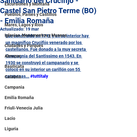
Santuario del Crucifijo -
Excursiones y Montaña
Castel San Pietro Terme (BO)
Pueblos, Países y Castillos
- Emilia Romaña
Mares, Lagos y Ríos
Actualizado:
19 mar
Iglesias, Monumentos y Museos
Fue construido en 1741 y en su interior hay 
un magnífico Crucifijo venerado por los 
Ciudades y Parques
castellanos. Fue donado a la muy secreta 
Abruzos
Compagnia del Santissimo en 1543. En 
1930 se construyó el campanario y se 
Basilicata
colocó en su interior un carillón con 55 
campanas...
#tuttitaly
Calabria
Campania
Emilia Romaña
Friuli-Venecia Julia
Lacio
Liguria