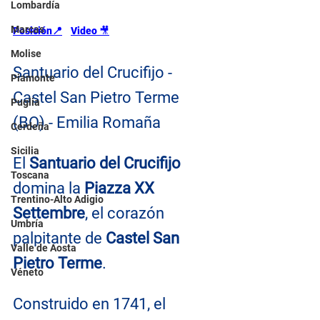
Lombardía
Marcas
Posición📍
Video 
🎥
Molise
Santuario del Crucifijo - 
Piamonte
Castel San Pietro Terme 
Puglia
(BO) - Emilia Romaña
Cerdeña
Sicilia
El 
Santuario del Crucifijo 
Toscana
domina la 
Piazza XX 
Trentino-Alto Adigio
Settembre
, el corazón 
Umbría
palpitante de 
Castel San 
Valle de Aosta
Pietro Terme
.
Véneto
Construido en 1741, el 