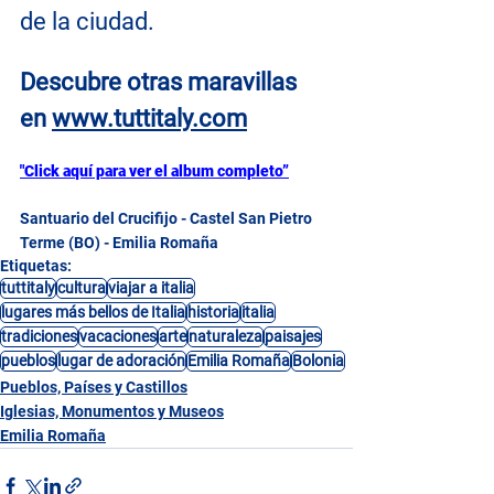
de la ciudad.
Descubre otras maravillas 
en
www.tuttitaly.com
"Click aquí para ver el album completo”
Santuario del Crucifijo - Castel San Pietro 
Terme (BO) - Emilia Romaña
Etiquetas:
tuttitaly
cultura
viajar a italia
lugares más bellos de Italia
historia
italia
tradiciones
vacaciones
arte
naturaleza
paisajes
pueblos
lugar de adoración
Emilia Romaña
Bolonia
Pueblos, Países y Castillos
Iglesias, Monumentos y Museos
Emilia Romaña