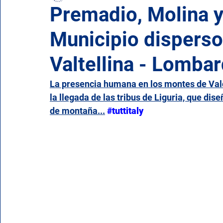
Premadio, Molina y
Municipio disperso
Campania
Emilia Romaña
Friuli-Venecia Ju
Valtellina - Lombar
Molise
Piamonte
Puglia
Cerdeña
La presencia humana en los montes de Val
la llegada de las tribus de Liguria, que dise
de montaña...
#tuttitaly
Valle de Aosta
Véneto