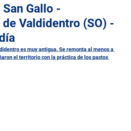
 San Gallo -
 de Valdidentro (SO) -
lia
Lacio
Liguria
Lombardía
Marcas
día
Sicilia
Toscana
Trentino-Alto Adigio
Umbría
didentro es muy antigua. Se remonta al menos a 
ñaron el territorio con la práctica de los pastos 