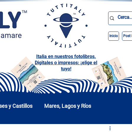
Inicio
Post 
Italia en nuestros fotolibros.
Digitales o impresos: ¡elige el
tuyo!
ses y Castillos
Mares, Lagos y Ríos
arques
Abruzos
Basilicata
Calabria