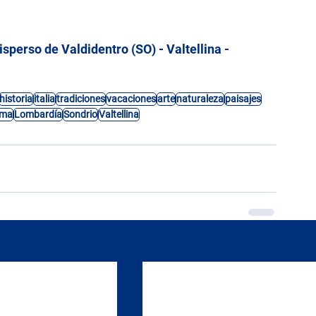
sperso de Valdidentro (SO) - Valtellina - 
historia
italia
tradiciones
vacaciones
arte
naturaleza
paisajes
ama
Lombardía
Sondrio
Valtellina
V