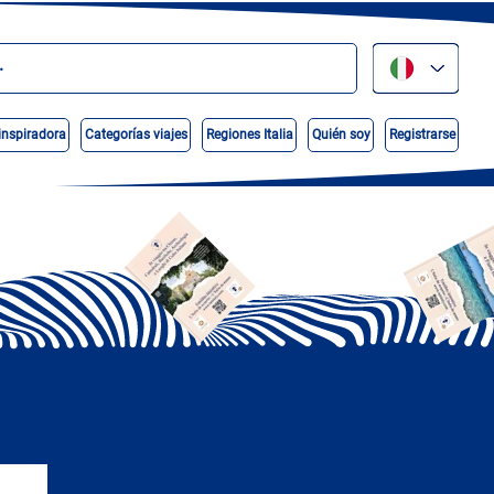
inspiradora
Categorías viajes
Regiones Italia
Quién soy
Registrarse