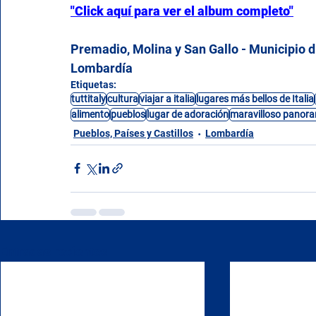
"Click aquí para ver el album completo"
Premadio, Molina y San Gallo - Municipio di
Lombardía
Etiquetas:
tuttitaly
cultura
viajar a italia
lugares más bellos de Italia
alimento
pueblos
lugar de adoración
maravilloso panor
Pueblos, Países y Castillos
Lombardía
Entradas recientes