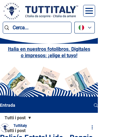
Italia en nuestros fotolibros. Digitales
o impresos: ¡elige el tuyo!
Entrada
Tutti i post
Tuttitaly
Tutti i post