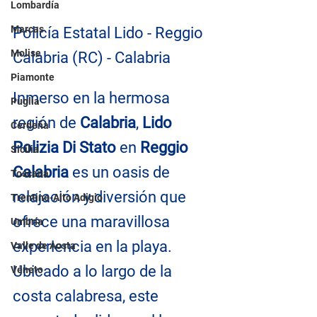
Lombardía
Marcas
Policía Estatal Lido - Reggio 
Molise
Calabria (RC) - Calabria
Piamonte
Inmerso en la hermosa 
Puglia
región de 
Calabria
, 
Lido 
Cerdeña
Polizia Di Stato
 en
 Reggio 
Sicilia
Calabria
 es un oasis de 
Toscana
relajación y diversión que 
Trentino-Alto Adigio
ofrece una maravillosa 
Umbría
experiencia en la playa. 
Valle de Aosta
Ubicado a lo largo de la 
Véneto
costa calabresa, este 