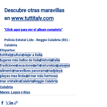
Descubre otras maravillas 
en
www.tuttitaly.com
"Click aquí para ver el album completo”
Policía Estatal Lido - Reggio Calabria (RC) - 
Calabria
Etiquetas:
tuttitaly
cultura
viajar a italia
lugares más bellos de Italia
historia
italia
tradiciones
vacaciones
arte
naturaleza
paisajes
alimento
maravilloso panorama
mar
playa
playas mas lindas
el mar más hermoso
mar cristalino
Calabria
Reggio Calabria
Calabria
Mares, Lagos y Ríos