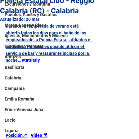
Policía Estatal Lido - Reggio
Excursiones y Montaña
Calabria (RC) - Calabria
Pueblos, Países y Castillos
Actualizado:
20 mar
Mares, Lagos y Ríos
Durante la temporada de verano está 
abierto todos los días para el baño de los 
Iglesias, Monumentos y Museos
empleados de la Policía Estatal, afiliados e 
Ciudades y Parques
invitados. También es posible utilizar el 
servicio de bar y restaurante incluso por la 
Abruzos
noche…
#tuttitaly
Basilicata
Calabria
Campania
Emilia Romaña
Friuli-Venecia Julia
Lacio
Liguria
Posición📍
Video 
🎥