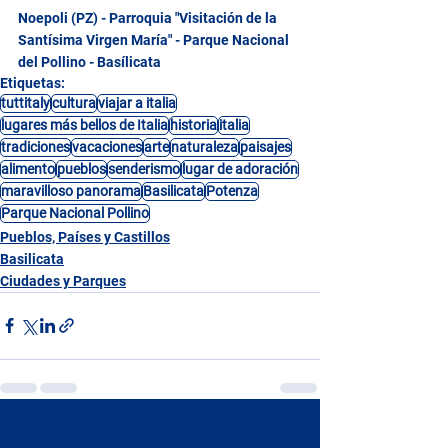
Noepoli (PZ) - Parroquia "Visitación de la 
Santísima Virgen María" - Parque Nacional 
del Pollino - Basílicata
Etiquetas:
tuttitaly
cultura
viajar a italia
lugares más bellos de Italia
historia
italia
tradiciones
vacaciones
arte
naturaleza
paisajes
alimento
pueblos
senderismo
lugar de adoración
maravilloso panorama
Basilicata
Potenza
Parque Nacional Pollino
Pueblos, Países y Castillos
Basilicata
Ciudades y Parques
Ver todo
Entradas recientes