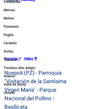
Lombardía
Marcas
Molise
Piamonte
Puglia
Cerdeña
Sicilia
Posición📍
Video 
🎥
Toscana
Trentino-Alto Adigio
Noepoli (PZ) - Parroquia 
Umbría
"Visitación de la Santísima 
Valle de Aosta
Virgen María" - Parque 
Véneto
Nacional del Pollino - 
Basílicata