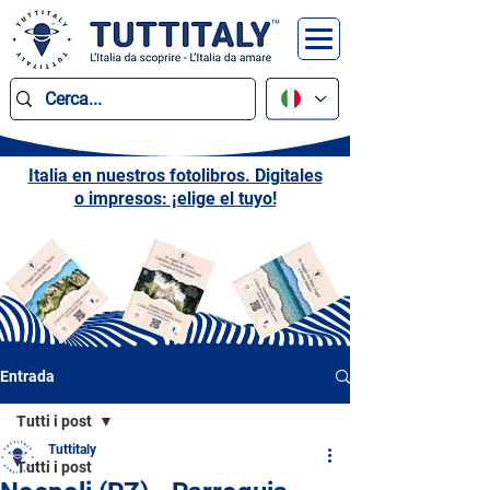
Italia en nuestros fotolibros. Digitales
o impresos: ¡elige el tuyo!
Entrada
Tutti i post
Tuttitaly
Tutti i post