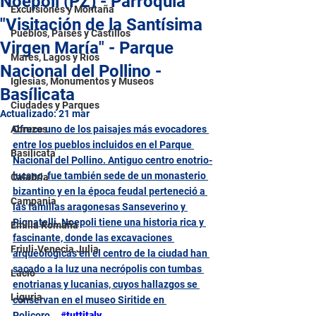
Noepoli (PZ) - Parroquia
Excursiones y Montaña
"Visitación de la Santísima
Pueblos, Países y Castillos
Virgen María" - Parque
Mares, Lagos y Ríos
Nacional del Pollino -
Iglesias, Monumentos y Museos
Basílicata
Ciudades y Parques
Actualizado:
21 mar
Abruzos
Ofrece uno de los paisajes más evocadores 
entre los pueblos incluidos en el Parque 
Basilicata
Nacional del Pollino. Antiguo centro enotrio-
lucano, fue también sede de un monasterio 
Calabria
bizantino y en la época feudal perteneció a 
Campania
las familias aragonesas Sanseverino y 
Pignatelli. Noepoli tiene una historia rica y 
Emilia Romaña
fascinante, donde las excavaciones 
Friuli-Venecia Julia
arqueológicas en el centro de la ciudad han 
sacado a la luz una necrópolis con tumbas 
Lacio
enotrianas y lucanias, cuyos hallazgos se 
Liguria
conservan en el museo Siritide en 
Policoro...
#tuttitaly