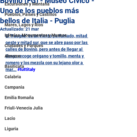
Bovino (FG) - Museo Cívico -
Excursiones y Montaña
Uno de los pueblos más
Pueblos, Países y Castillos
bellos de Italia - Puglia
Mares, Lagos y Ríos
Actualizado:
21 mar
Iglesias, Monumentos y Museos
El "Faugne" es un viento perfumado, mitad 
oeste y mitad sur, que se abre paso por las 
Ciudades y Parques
calles de Bovino, pero antes de llegar al 
Abruzos
Borgo recoge orégano y tomillo, menta y 
romero y los mezcla con su lejano olor a 
Basilicata
mar...
#tuttitaly
Calabria
Campania
Emilia Romaña
Friuli-Venecia Julia
Lacio
Liguria