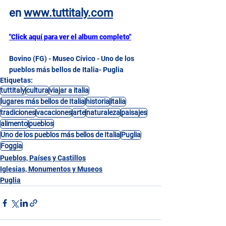
en
www.tuttitaly.com
"Click aquí para ver el album completo"
Bovino (FG) - Museo Cívico - Uno de los 
pueblos más bellos de Italia- Puglia
Etiquetas:
tuttitaly
cultura
viajar a italia
lugares más bellos de Italia
historia
italia
tradiciones
vacaciones
arte
naturaleza
paisajes
alimento
pueblos
Uno de los pueblos más bellos de Italia
Puglia
Foggia
Pueblos, Países y Castillos
Iglesias, Monumentos y Museos
Puglia