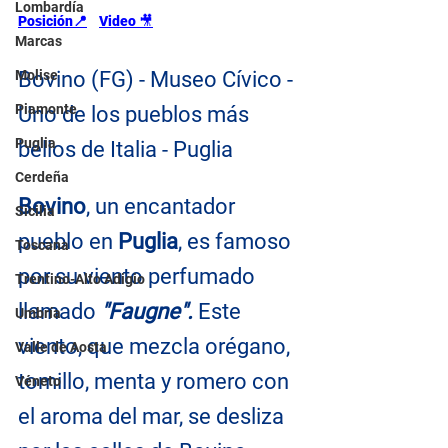
Lombardía
Posición
📍
Video 
🎥
Marcas
Molise
Bovino (FG) - Museo Cívico - 
Piamonte
Uno de los pueblos más 
Puglia
bellos de Italia - Puglia
Cerdeña
Bovino
, un encantador 
Sicilia
pueblo en 
Puglia
, es famoso 
Toscana
por su viento perfumado 
Trentino-Alto Adigio
llamado 
"Faugne".
 Este 
Umbría
viento, que mezcla orégano, 
Valle de Aosta
tomillo, menta y romero con 
Véneto
el aroma del mar, se desliza 