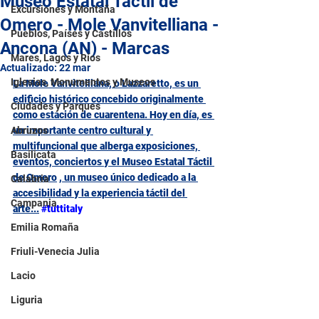
Museo Estatal Táctil de
Excursiones y Montaña
Omero - Mole Vanvitelliana -
Pueblos, Países y Castillos
Ancona (AN) - Marcas
Mares, Lagos y Ríos
Actualizado:
22 mar
Iglesias, Monumentos y Museos
La Mole Vanvitelliana, o Lazzaretto, es un 
edificio histórico concebido originalmente 
Ciudades y Parques
como estación de cuarentena. Hoy en día, es 
Abruzos
un importante centro cultural y 
multifuncional que alberga exposiciones, 
Basilicata
eventos, conciertos y el Museo Estatal Táctil 
de Omero
, un museo único dedicado a la 
Calabria
accesibilidad y la experiencia táctil del 
Campania
arte
..
.
#tuttitaly
Emilia Romaña
Friuli-Venecia Julia
Lacio
Liguria