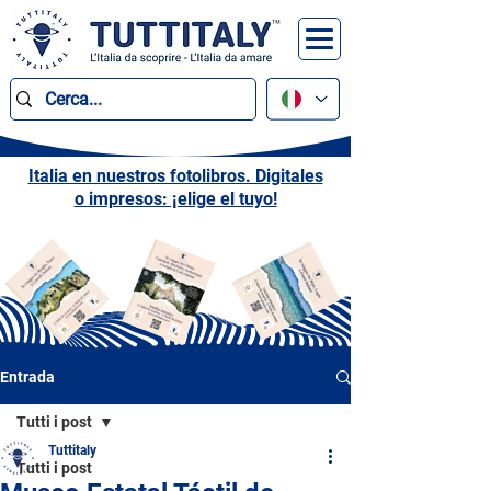
Italia en nuestros fotolibros. Digitales
o impresos: ¡elige el tuyo!
Entrada
Tutti i post
Tuttitaly
Tutti i post