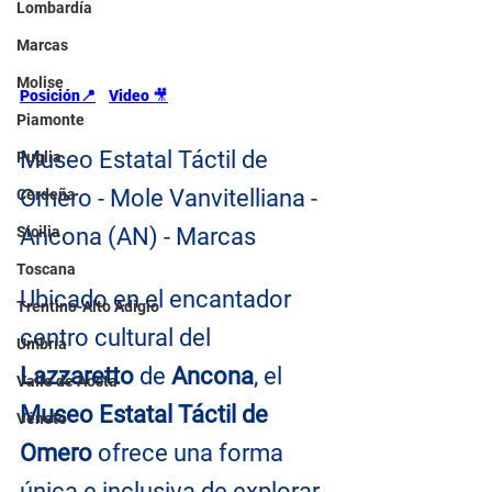
Lombardía
Marcas
Molise
Posición📍
Video 
🎥
Piamonte
Museo Estatal Táctil de 
Puglia
Omero - Mole Vanvitelliana - 
Cerdeña
Sicilia
Ancona (AN) - Marcas
Toscana
Ubicado en el encantador 
Trentino-Alto Adigio
centro cultural del 
Umbría
Lazzaretto
 de 
Ancona
, el 
Valle de Aosta
Museo Estatal Táctil de 
Véneto
Omero
 ofrece una forma 
única e inclusiva de explorar 