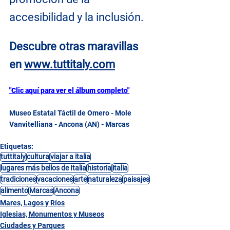
accesibilidad y la inclusión.
Descubre otras maravillas 
en
www.tuttitaly.com
"Clic aquí para ver el álbum completo"
Museo Estatal Táctil de Omero - Mole 
Vanvitelliana - Ancona (AN) - Marcas
Etiquetas:
tuttitaly
cultura
viajar a italia
lugares más bellos de Italia
historia
italia
tradiciones
vacaciones
arte
naturaleza
paisajes
alimento
Marcas
Ancona
Mares, Lagos y Ríos
Iglesias, Monumentos y Museos
Ciudades y Parques