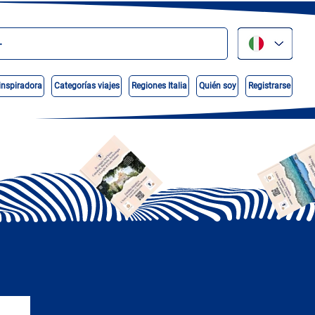
inspiradora
Categorías viajes
Regiones Italia
Quién soy
Registrarse