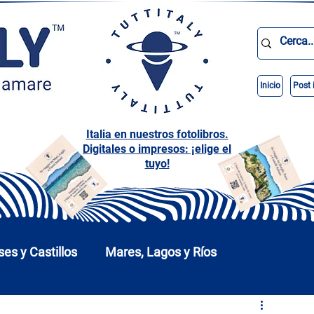
Inicio
Post 
Italia en nuestros fotolibros.
Digitales o impresos: ¡elige el
tuyo!
ses y Castillos
Mares, Lagos y Ríos
arques
Abruzos
Basilicata
Calabria