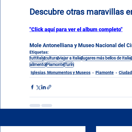
Descubre otras maravillas e
"Click aquí para ver el album completo"
Mole Antonelliana y Museo Nacional del Cin
Etiquetas:
tuttitaly
cultura
viajar a italia
lugares más bellos de Italia
alimento
Piamonte
Turín
Iglesias, Monumentos y Museos
Piamonte
Ciudad
Entradas recientes