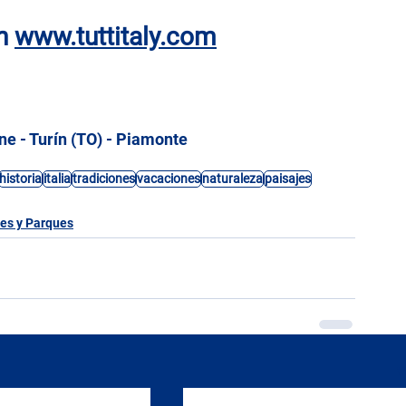
n
www.tuttitaly.com
e - Turín (TO) - Piamonte
historia
italia
tradiciones
vacaciones
naturaleza
paisajes
es y Parques
V