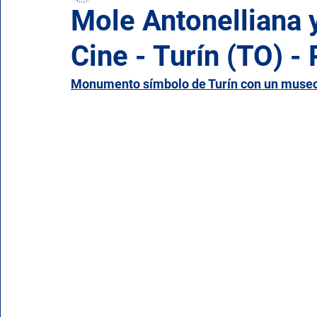
Mole Antonelliana 
Cine - Turín (TO) -
Campania
Emilia Romaña
Friuli-Venecia Ju
Monumento símbolo de Turín con un museo 
Molise
Piamonte
Puglia
Cerdeña
Valle de Aosta
Véneto