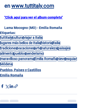
en
www.tuttitaly.com
"Click aquí para ver el album completo"
Lama Mocogno (MO) - Emilia Romaña
Etiquetas:
tuttitaly
cultura
viajar a italia
lugares más bellos de Italia
historia
italia
tradiciones
vacaciones
arte
naturaleza
paisajes
alimento
pueblos
senderismo
maravilloso panorama
Emilia Romaña
nieve
esquiar
Módena
Pueblos, Países y Castillos
Emilia Romaña