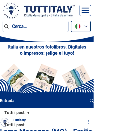
Italia en nuestros fotolibros. Digitales
o impresos: ¡elige el tuyo!
Entrada
Tutti i post
Tuttitaly
Tutti i post