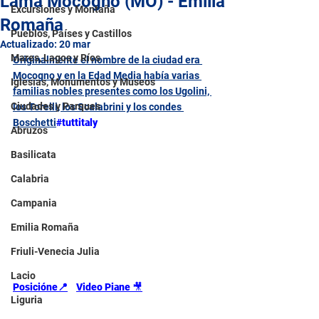
Lama Mocogno (MO) - Emilia
Excursiones y Montaña
Romaña
Pueblos, Países y Castillos
Actualizado:
20 mar
Mares, Lagos y Ríos
Originalmente el nombre de la ciudad era 
Mocogno y en la Edad Media había varias 
Iglesias, Monumentos y Museos
familias nobles presentes como los Ugolini, 
Ciudades y Parques
los Torelli, los Scalabrini y los condes 
Boschetti
#tuttitaly
Abruzos
Basilicata
Calabria
Campania
Emilia Romaña
Friuli-Venecia Julia
Lacio
Posicióne📍
Video Piane 
🎥
Liguria