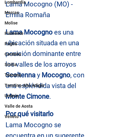
Lombardía
Lama Mocogno (MO) - 
Marcas
Emilia Romaña
Molise
Lama Mocogno 
es una 
Piamonte
ubicación situada en una 
Puglia
posición dominante entre 
Cerdeña
los valles de los arroyos 
Sicilia
Scoltenna
 y 
Mocogno
, con 
Toscana
una espléndida vista del
Trentino-Alto Adigio
Monte Cimone
.
Umbría
Valle de Aosta
Por qué visitarlo
Véneto
Lama Mocogno se 
encuentra en un sugerente 