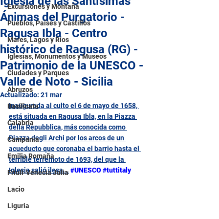
Iglesia de las Santísimas
Excursiones y Montaña
Ánimas del Purgatorio -
Pueblos, Países y Castillos
Ragusa Ibla - Centro
Mares, Lagos y Ríos
histórico de Ragusa (RG) -
Iglesias, Monumentos y Museos
Patrimonio de la UNESCO -
Ciudades y Parques
Valle de Noto - Sicilia
Abruzos
Actualizado:
21 mar
Inaugurada al culto el 6 de mayo de 1658, 
Basilicata
está situada en Ragusa Ibla, en la Piazza 
Calabria
della Repubblica, más conocida como 
Piazza degli Archi por los arcos de un 
Campania
acueducto que coronaba el barrio hasta el 
Emilia Romaña
terrible terremoto de 1693, del que la 
Iglesia salió ilesa
...
#UNESCO
#tuttitaly
Friuli-Venecia Julia
Lacio
Liguria