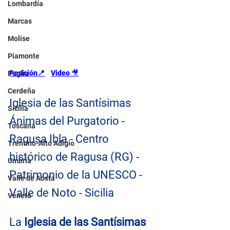
Lombardía
Marcas
Molise
Piamonte
Posición📍
Video 
🎥
Puglia
Cerdeña
Iglesia de las Santísimas 
Sicilia
Ánimas del Purgatorio - 
Toscana
Ragusa Ibla - Centro 
Trentino-Alto Adigio
histórico de Ragusa (RG) - 
Umbría
Patrimonio de la UNESCO - 
Valle de Aosta
Valle de Noto - Sicilia
Véneto
La 
Iglesia de las Santísimas 