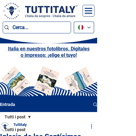
Italia en nuestros fotolibros. Digitales
o impresos: ¡elige el tuyo!
Entrada
Tutti i post
Tuttitaly
Tutti i post