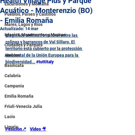
Health Village Plus y Parque
Excursiones y Montaña
Acuático - Monterenzio (BO)
Pueblos, Países y Castillos
- Emilia Romaña
Mares, Lagos y Ríos
Actualizado:
14 mar
Iglesias, Monumentos y Museos
Magnífico anfiteatro natural entre las 
colinas y barrancos de Val Sillaro. El 
Ciudades y Parques
territorio está cubierto por la protección 
Abruzos
ambiental de la Unión Europea para la 
biodiversidad...
#tuttitaly
Basilicata
Calabria
Campania
Emilia Romaña
Friuli-Venecia Julia
Lacio
Liguria
Posición📍
Video 
🎥