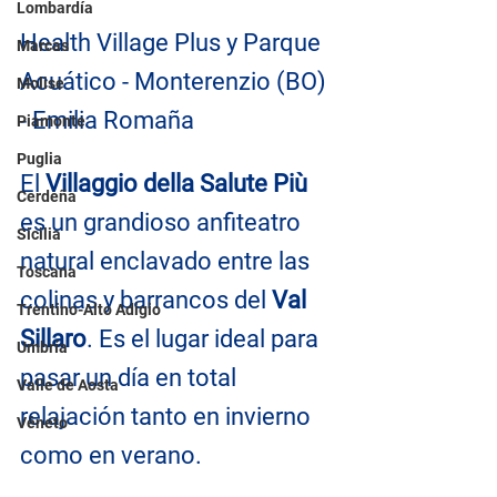
Lombardía
Health Village Plus y Parque 
Marcas
Acuático - Monterenzio (BO) 
Molise
- Emilia Romaña
Piamonte
Puglia
El 
Villaggio della Salute Più 
Cerdeña
es un grandioso anfiteatro 
Sicilia
natural enclavado entre las 
Toscana
colinas y barrancos del 
Val 
Trentino-Alto Adigio
Sillaro
. Es el lugar ideal para 
Umbría
pasar un día en total 
Valle de Aosta
relajación tanto en invierno 
Véneto
como en verano.