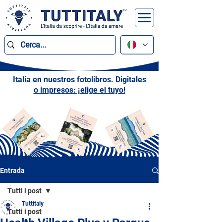
Italia en nuestros fotolibros. Digitales
o impresos: ¡elige el tuyo!
Entrada
Tutti i post
Tuttitaly
Tutti i post