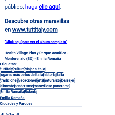
público, 
haga 
clic aquí
.
Descubre otras maravillas 
en
www.tuttitaly.com
"Click aquí para ver el album completo"
Health Village Plus y Parque Acuático - 
Monterenzio (BO) - Emilia Romaña
Etiquetas:
tuttitaly
cultura
viajar a italia
lugares más bellos de Italia
historia
italia
tradiciones
vacaciones
arte
naturaleza
paisajes
alimento
senderismo
maravilloso panorama
Emilia Romaña
Bolonia
Emilia Romaña
Ciudades y Parques