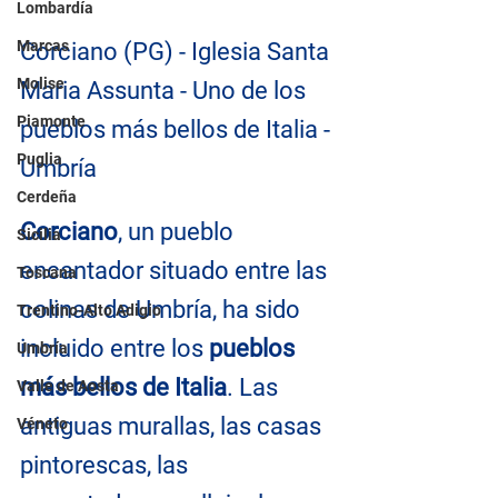
Lombardía
Marcas
Corciano (PG) - Iglesia Santa 
Molise
Maria Assunta - Uno de los 
Piamonte
pueblos más bellos de Italia - 
Puglia
Umbría
Cerdeña
Corciano
, un pueblo 
Sicilia
encantador situado entre las 
Toscana
colinas de Umbría, ha sido 
Trentino-Alto Adigio
incluido entre los 
pueblos 
Umbría
más bellos de Italia
. Las 
Valle de Aosta
antiguas murallas, las casas 
Véneto
pintorescas, las 