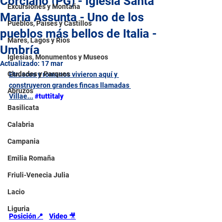
Corciano (PG) - Iglesia Santa
Excursiones y Montaña
Maria Assunta - Uno de los
Pueblos, Países y Castillos
pueblos más bellos de Italia -
Mares, Lagos y Ríos
Umbría
Iglesias, Monumentos y Museos
Actualizado:
17 mar
Ciudades y Parques
Etruscos y romanos vivieron aquí y 
construyeron grandes fincas llamadas 
Abruzos
Villae...
#tuttitaly
Basilicata
Calabria
Campania
Emilia Romaña
Friuli-Venecia Julia
Lacio
Liguria
Posición📍
Video 
🎥