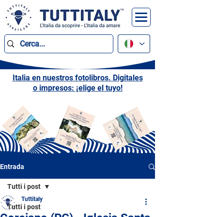
Italia en nuestros fotolibros. Digitales
o impresos: ¡elige el tuyo!
Entrada
Tutti i post
Tuttitaly
Tutti i post