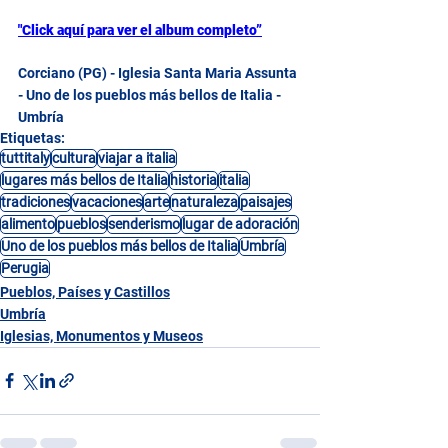
"Click aquí para ver el album completo”
Corciano (PG) - Iglesia Santa Maria Assunta 
- Uno de los pueblos más bellos de Italia - 
Umbría
Etiquetas:
tuttitaly
cultura
viajar a italia
lugares más bellos de Italia
historia
italia
tradiciones
vacaciones
arte
naturaleza
paisajes
alimento
pueblos
senderismo
lugar de adoración
Uno de los pueblos más bellos de Italia
Umbría
Perugia
Pueblos, Países y Castillos
Umbría
Iglesias, Monumentos y Museos