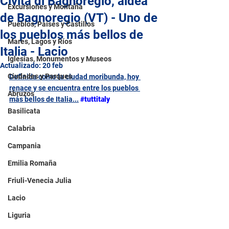
Civita di Bagnoregio, aldea
Excursiones y Montaña
de Bagnoregio (VT) - Uno de
Pueblos, Países y Castillos
los pueblos más bellos de
Mares, Lagos y Ríos
Italia - Lacio
Iglesias, Monumentos y Museos
Actualizado:
20 feb
Ciudades y Parques
Definida como la ciudad moribunda, hoy 
renace y se encuentra entre los pueblos 
Abruzos
más bellos de Italia...
#tuttitaly
Basilicata
Calabria
Campania
Emilia Romaña
Friuli-Venecia Julia
Lacio
Liguria