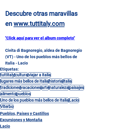
Descubre otras maravillas 
en 
www.tuttitaly.com
"Click aquí para ver el album completo"
Civita di Bagnoregio, aldea de Bagnoregio 
(VT) - Uno de los pueblos más bellos de 
Italia - Lacio
Etiquetas:
tuttitaly
cultura
viajar a italia
lugares más bellos de Italia
historia
italia
tradiciones
vacaciones
arte
naturaleza
paisajes
alimento
pueblos
Uno de los pueblos más bellos de Italia
Lacio
Viterbo
Pueblos, Países y Castillos
Excursiones y Montaña
Lacio