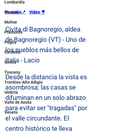
Lombardía
Marcas
Posición📍
Video 
🎥
Molise
Civita di Bagnoregio, aldea 
Piamonte
de Bagnoregio (VT) - Uno de 
Puglia
los pueblos más bellos de 
Cerdeña
Italia - Lacio
Sicilia
Toscana
Desde la distancia la vista es 
Trentino-Alto Adigio
asombrosa; las casas se 
Umbría
difuminan en un solo abrazo 
Valle de Aosta
para evitar ser "tragadas" por 
Véneto
el valle circundante. El 
centro histórico te lleva 