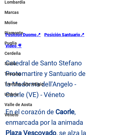
Lombardía
Marcas
Molise
Piamonte
Posición Duomo📍
Posición Santuario📍
Puglia
Video 
🎥
Cerdeña
Catedral de Santo Stefano 
Sicilia
Protomartire y Santuario de 
Toscana
la Madonna dell'Angelo - 
Trentino-Alto Adigio
Caorle (VE) - Véneto
Umbría
Valle de Aosta
En el corazón de 
Caorle
, 
Véneto
enmarcada por la animada 
Plaza Vescovado
, se alza la 