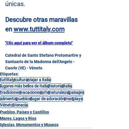
únicas.
Descubre otras maravillas 
en
www.tuttitaly.com
"Clic aquí para ver el álbum completo"
Catedral de Santo Stefano Protomartire y 
Santuario de la Madonna dell'Angelo - 
Caorle (VE) - Véneto
Etiquetas:
tuttitaly
cultura
viajar a italia
lugares más bellos de Italia
historia
italia
tradiciones
vacaciones
arte
naturaleza
paisajes
alimento
pueblos
lugar de adoración
mar
playa
Véneto
Venecia
Pueblos, Países y Castillos
Mares, Lagos y Ríos
Iglesias, Monumentos y Museos