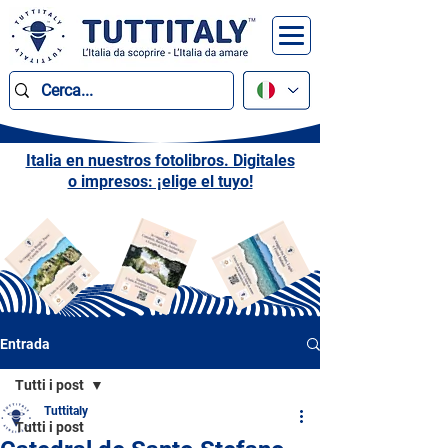
Italia en nuestros fotolibros. Digitales
o impresos: ¡elige el tuyo!
Entrada
Tutti i post
Tuttitaly
Tutti i post