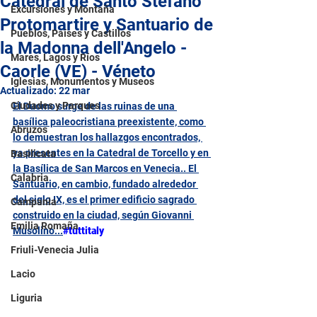
Catedral de Santo Stefano
Excursiones y Montaña
Protomartire y Santuario de
Pueblos, Países y Castillos
la Madonna dell'Angelo -
Mares, Lagos y Ríos
Caorle (VE) - Véneto
Iglesias, Monumentos y Museos
Actualizado:
22 mar
Ciudades y Parques
El Duomo surge de las ruinas de una 
basílica paleocristiana preexistente, como 
Abruzos
lo demuestran los hallazgos encontrados, 
ya presentes en la Catedral de Torcello y en 
Basilicata
la Basílica de San Marcos en Venecia.. El 
Calabria
Santuario, en cambio, fundado alrededor 
del siglo IX, es el primer edificio sagrado 
Campania
construido en la ciudad, según Giovanni 
Emilia Romaña
Musolino
...
#tuttitaly
Friuli-Venecia Julia
Lacio
Liguria