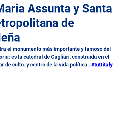
Maria Assunta y Santa
tropolitana de
lia
Lacio
Liguria
Lombardía
Marcas
deña
Sicilia
Toscana
Trentino-Alto Adigio
Umbría
entra el monumento más importante y famoso del 
ria: es la catedral de Cagliari, construida en el 
r de culto. y centro de la vida política..
#tuttitaly