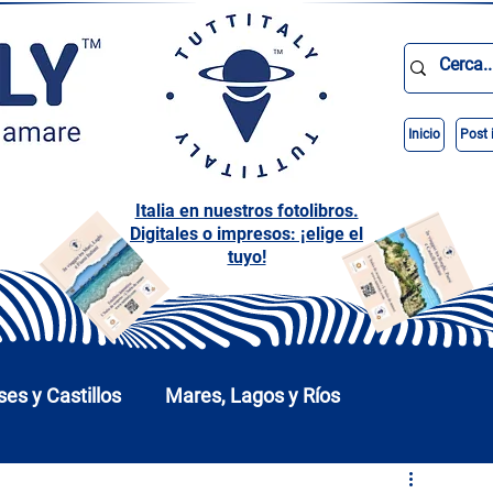
Inicio
Post 
Italia en nuestros fotolibros.
Digitales o impresos: ¡elige el
tuyo!
ses y Castillos
Mares, Lagos y Ríos
arques
Abruzos
Basilicata
Calabria