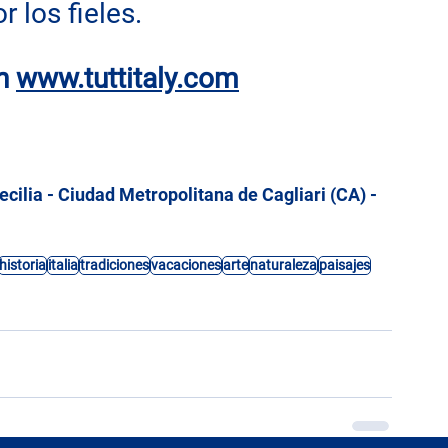
r los fieles.
n
www.tuttitaly.com
cilia - Ciudad Metropolitana de Cagliari (CA) - 
historia
italia
tradiciones
vacaciones
arte
naturaleza
paisajes