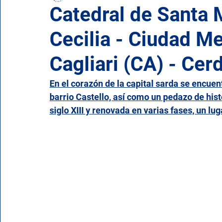
Catedral de Santa 
Cecilia - Ciudad Me
Campania
Emilia Romaña
Friuli-Venecia Ju
Cagliari (CA) - Cer
Molise
Piamonte
Puglia
Cerdeña
En el corazón de la capital sarda se encu
barrio Castello, así como un pedazo de histo
siglo XIII y renovada en varias fases, un luga
Valle de Aosta
Véneto