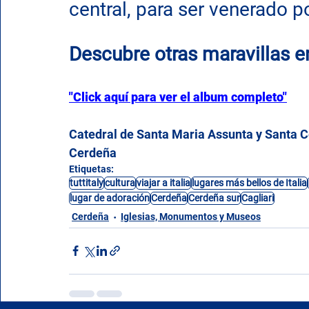
central, para ser venerado po
Descubre otras maravillas e
"Click aquí para ver el album completo"
Catedral de Santa Maria Assunta y Santa Ce
Cerdeña
Etiquetas:
tuttitaly
cultura
viajar a italia
lugares más bellos de Italia
lugar de adoración
Cerdeña
Cerdeña sur
Cagliari
Cerdeña
Iglesias, Monumentos y Museos