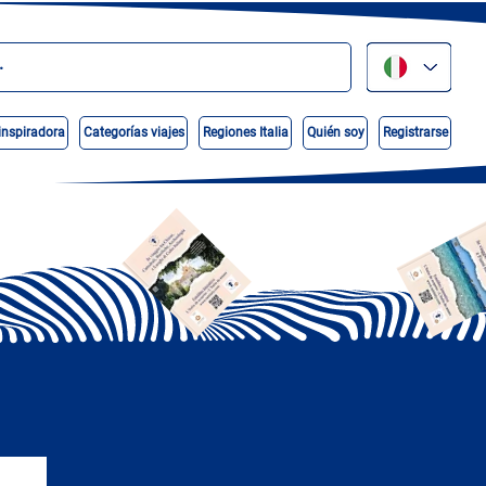
inspiradora
Categorías viajes
Regiones Italia
Quién soy
Registrarse