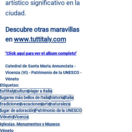
artístico significativo en la 
ciudad.
Descubre otras maravillas 
en
www.tuttitaly.com
"Click aquí para ver el album completo"
Catedral de Santa Maria Annunciata - 
Vicenza (VI) - Patrimonio de la UNESCO - 
Véneto
Etiquetas:
tuttitaly
cultura
viajar a italia
lugares más bellos de Italia
historia
italia
tradiciones
vacaciones
arte
naturaleza
lugar de adoración
Patrimonio de la UNESCO
Véneto
Vicenza
Iglesias, Monumentos y Museos
Véneto