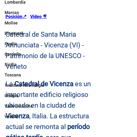
Lombardía
Marcas
Posición📍
Video 
🎥
Molise
Catedral de Santa Maria 
Piamonte
Puglia
Annunciata - Vicenza (VI) - 
Cerdeña
Patrimonio de la UNESCO - 
Sicilia
Véneto
Toscana
La 
Catedral de Vicenza
 es un 
Trentino-Alto Adigio
importante edificio religioso 
Umbría
ubicado en la ciudad de
Valle de Aosta
Vicenza
, Italia. La estructura 
Véneto
actual se remonta al 
período 