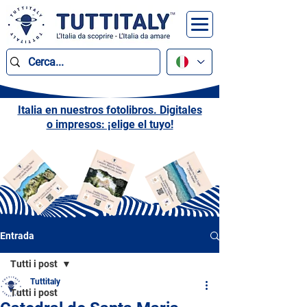
Italia en nuestros fotolibros. Digitales
o impresos: ¡elige el tuyo!
Entrada
Tutti i post
Tuttitaly
Tutti i post