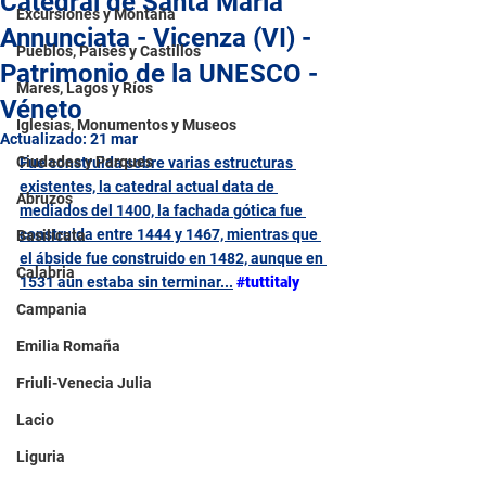
Catedral de Santa Maria
Excursiones y Montaña
Annunciata - Vicenza (VI) -
Pueblos, Países y Castillos
Patrimonio de la UNESCO -
Mares, Lagos y Ríos
Véneto
Iglesias, Monumentos y Museos
Actualizado:
21 mar
Ciudades y Parques
Fue construida sobre varias estructuras 
existentes, la catedral actual data de 
Abruzos
mediados del 1400, la fachada gótica fue 
construida entre 1444 y 1467, mientras que 
Basilicata
el ábside fue construido en 1482, aunque en 
Calabria
1531 aún estaba sin terminar...
#tuttitaly
Campania
Emilia Romaña
Friuli-Venecia Julia
Lacio
Liguria