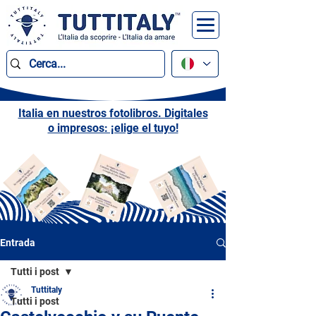
Italia en nuestros fotolibros. Digitales
o impresos: ¡elige el tuyo!
Entrada
Tutti i post
Tuttitaly
Tutti i post