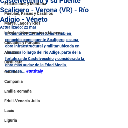
Castelvecchio y su Puente
Excursiones y Montaña
Scaligero - Verona (VR) - Río
Pueblos, Países y Castillos
Adigio - Véneto
Mares, Lagos y Ríos
Actualizado:
22 mar
Iglesias, Monumentos y Museos
El puente de Castelvecchio, también 
conocido como puente Scaligero, es una 
Ciudades y Parques
obra infraestructural y militar ubicada en 
Abruzos
Verona a lo largo del río Adige, parte de la 
fortaleza de Castelvecchio y considerada la 
Basilicata
obra más audaz de la Edad Media 
veronesa.
..
#tuttitaly
Calabria
Campania
Emilia Romaña
Friuli-Venecia Julia
Lacio
Liguria