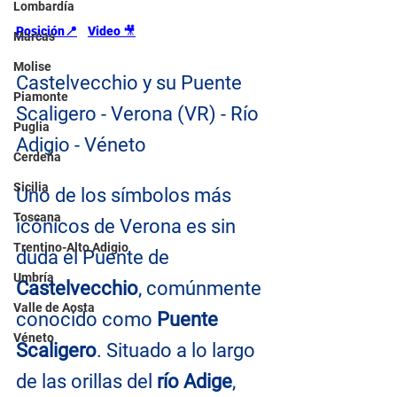
Lombardía
Posición📍
Video 
🎥
Marcas
Molise
Castelvecchio y su Puente 
Piamonte
Scaligero - Verona (VR) - Río 
Puglia
Adigio - Véneto
Cerdeña
Sicilia
Uno de los símbolos más 
Toscana
icónicos de Verona es sin 
Trentino-Alto Adigio
duda el Puente de 
Umbría
Castelvecchio
, comúnmente 
Valle de Aosta
conocido como 
Puente 
Véneto
Scaligero
. Situado a lo largo 
de las orillas del
 río Adige
, 