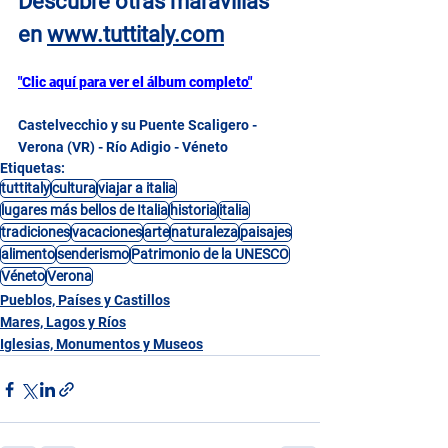
Descubre otras maravillas 
en 
www.tuttitaly.com
"Clic aquí para ver el álbum completo"
Castelvecchio y su Puente Scaligero - 
Verona (VR) - Río Adigio - Véneto
Etiquetas:
tuttitaly
cultura
viajar a italia
lugares más bellos de Italia
historia
italia
tradiciones
vacaciones
arte
naturaleza
paisajes
alimento
senderismo
Patrimonio de la UNESCO
Véneto
Verona
Pueblos, Países y Castillos
Mares, Lagos y Ríos
Iglesias, Monumentos y Museos