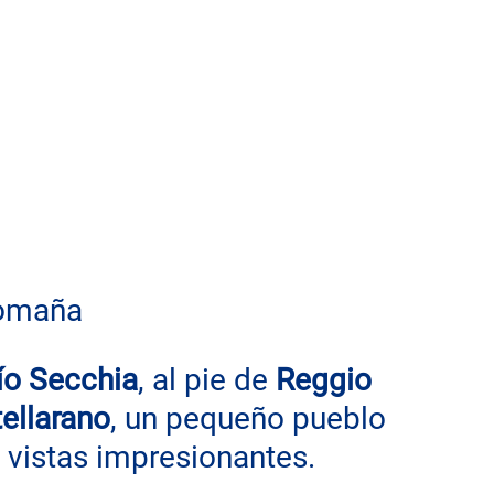
Romaña
ío Secchia
, al pie de 
Reggio 
ellarano
, un pequeño pueblo 
y vistas impresionantes.