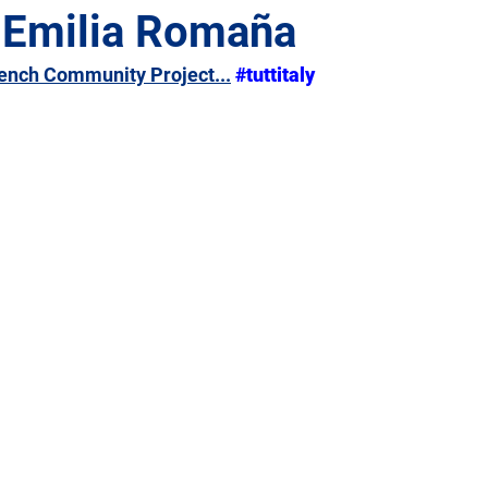
- Emilia Romaña
Bench Community Project...
#tuttitaly
lia
Lacio
Liguria
Lombardía
Marcas
Sicilia
Toscana
Trentino-Alto Adigio
Umbría