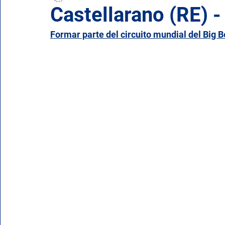
Castellarano (RE) 
Formar parte del circuito mundial del Big 
Campania
Emilia Romaña
Friuli-Venecia Ju
Molise
Piamonte
Puglia
Cerdeña
Valle de Aosta
Véneto