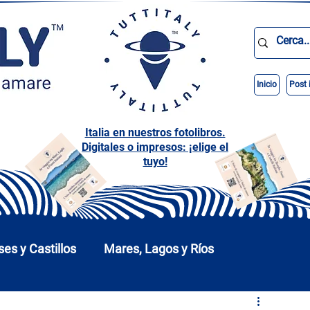
Inicio
Post 
Italia en nuestros fotolibros.
Digitales o impresos: ¡elige el
tuyo!
ses y Castillos
Mares, Lagos y Ríos
arques
Abruzos
Basilicata
Calabria