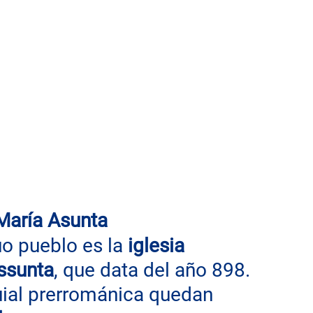
 María Asunta
o pueblo es la 
iglesia 
ssunta
, que data del año 898. 
quial prerrománica quedan 