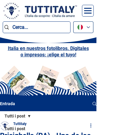
Italia en nuestros fotolibros. Digitales
o impresos: ¡elige el tuyo!
Entrada
Tutti i post
Tuttitaly
Tutti i post