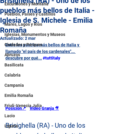
Brisighella (RA) - Uno de los
Excursiones y Montaña
pueblos más bellos de Italia -
Pueblos, Países y Castillos
Iglesia de S. Michele - Emilia
Mares, Lagos y Ríos
Romaña
Iglesias, Monumentos y Museos
Actualizado:
2 mar
Ciudades y Parques
Entre los pueblos más bellos de Italia y 
llamado "el país de los cardenales"... 
Abruzos
descubre por qué...
#tuttitaly
Basilicata
Calabria
Campania
Emilia Romaña
Friuli-Venecia Julia
Posición📍
Video Granja 
🎥
Lacio
Brisighella (RA) - Uno de los 
Liguria