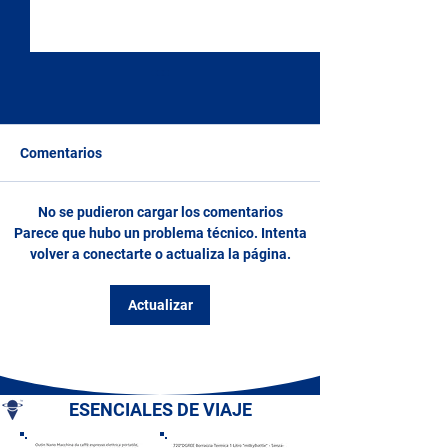
Comentarios
No se pudieron cargar los comentarios
Iglesia de San Francisco y
Puente Alidosi y
Parece que hubo un problema técnico. Intenta
Claustro de San Francisco
Panorámica - Rí
volver a conectarte o actualiza la página.
- Sorrento (NA) -
Santerno - Caste
Península Sorrentina -
(BO) - Emilia R
Actualizar
Campania
ESENCIALES DE VIAJE