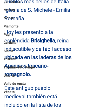
pueblos más bellos de Italia - 
Lombardía
Iglesia de S. Michele - Emilia 
Marcas
Romaña
Molise
Piamonte
Hoy les presento a la 
Puglia
espléndida 
Brisighella
, reina 
Cerdeña
indiscutible y de fácil acceso
Sicilia
ubicada en las laderas de los 
Toscana
Apeninos toscano-
Trentino-Alto Adigio
romagnolo.
Umbría
Valle de Aosta
Este antiguo pueblo 
Véneto
medieval también está 
incluido en la lista de los 