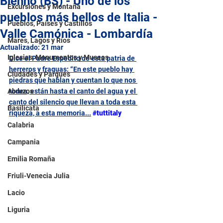
Bienno (BS) - Uno de los
Excursiones y Montaña
pueblos más bellos de Italia -
Pueblos, Países y Castillos
Valle Camónica - Lombardía
Mares, Lagos y Ríos
Actualizado:
21 mar
Iglesias, Monumentos y Museos
Dice el Padre Espedito de esta patria de 
herreros y fraguas: “En este pueblo hay 
Ciudades y Parques
piedras que hablan y cuentan lo que nos 
Abruzos
rodea, están hasta el canto del agua y el 
canto del silencio que llevan a toda esta 
Basilicata
riqueza, a esta memoria...
#tuttitaly
Calabria
Campania
Emilia Romaña
Friuli-Venecia Julia
Lacio
Liguria