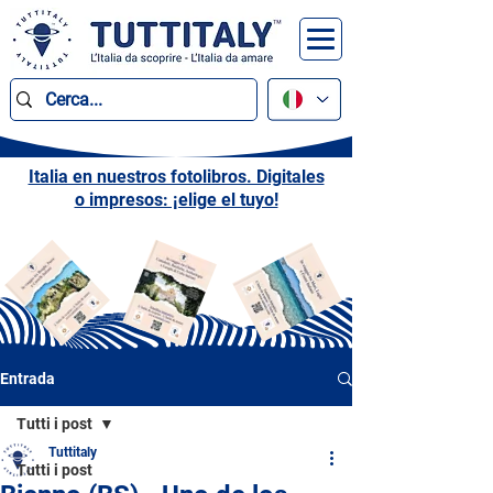
Italia en nuestros fotolibros. Digitales
o impresos: ¡elige el tuyo!
Entrada
Tutti i post
Tuttitaly
Tutti i post