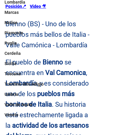
Lombardía
Posición
📍
Video 
🎥
Marcas
Molise
Bienno (BS) - Uno de los 
Piamonte
pueblos más bellos de Italia - 
Puglia
Valle Camónica - Lombardía
Cerdeña
El pueblo de 
Bienno
 se 
Sicilia
encuentra en 
Val Camonica
, 
Toscana
Lombardía
, y es considerado 
Trentino-Alto Adigio
uno de los 
pueblos más 
Umbría
bonitos de Italia
. Su historia 
Valle de Aosta
está estrechamente ligada a 
Véneto
la 
actividad de los artesanos 