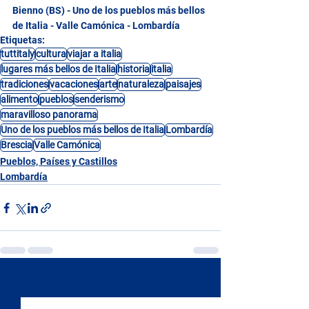
Bienno (BS) - Uno de los pueblos más bellos 
de Italia - Valle Camónica - Lombardía
Etiquetas:
tuttitaly
cultura
viajar a italia
lugares más bellos de Italia
historia
italia
tradiciones
vacaciones
arte
naturaleza
paisajes
alimento
pueblos
senderismo
maravilloso panorama
Uno de los pueblos más bellos de Italia
Lombardía
Brescia
Valle Camónica
Pueblos, Países y Castillos
Lombardía
Ver todo
Entradas recientes