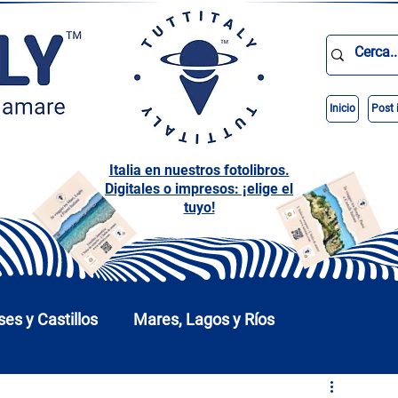
Inicio
Post 
Italia en nuestros fotolibros.
Digitales o impresos: ¡elige el
tuyo!
ses y Castillos
Mares, Lagos y Ríos
arques
Abruzos
Basilicata
Calabria