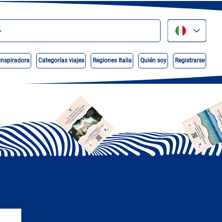
inspiradora
Categorías viajes
Regiones Italia
Quién soy
Registrarse