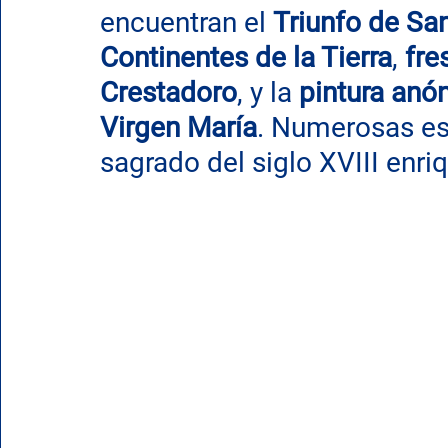
encuentran el 
Triunfo de San
Continentes de la Tierra
, 
fre
Crestadoro
, y la 
pintura anó
Virgen María
. Numerosas est
sagrado del siglo XVIII enr