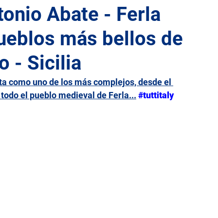
tonio Abate - Ferla
pueblos más bellos de
lia
Lacio
Liguria
Lombardía
Marcas
o - Sicilia
Sicilia
Toscana
Trentino-Alto Adigio
Umbría
nta como uno de los más complejos, desde el 
e todo el pueblo medieval de Ferla
...
#tuttitaly