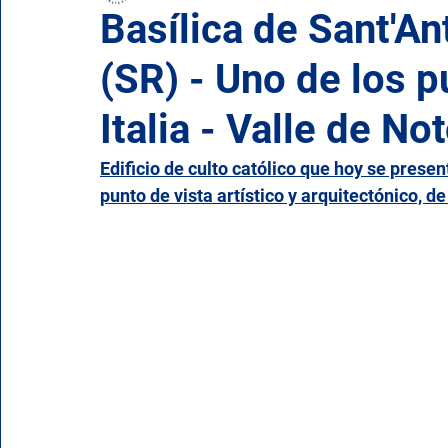
Basílica de Sant'An
(SR) - Uno de los 
Campania
Emilia Romaña
Friuli-Venecia Ju
Italia - Valle de Not
Molise
Piamonte
Puglia
Cerdeña
Edificio de culto católico que hoy se prese
punto de vista artístico y arquitectónico, d
Valle de Aosta
Véneto