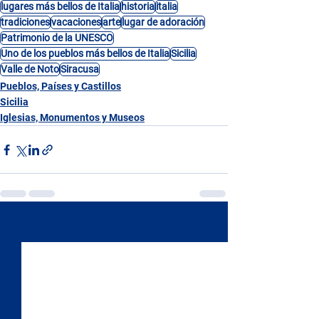
lugares más bellos de Italia
historia
italia
tradiciones
vacaciones
arte
lugar de adoración
Patrimonio de la UNESCO
Uno de los pueblos más bellos de Italia
Sicilia
Valle de Noto
Siracusa
Pueblos, Países y Castillos
Sicilia
Iglesias, Monumentos y Museos
Ver todo
Entradas recientes