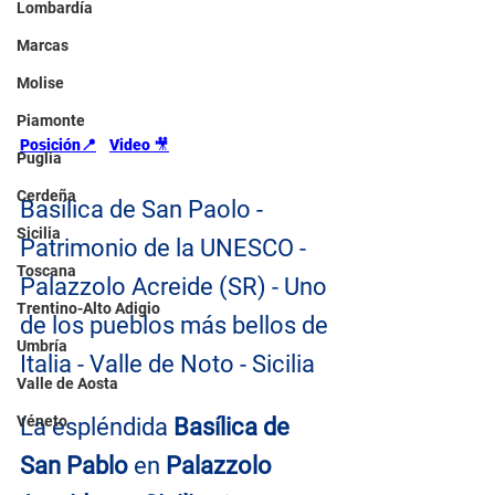
Lombardía
Marcas
Molise
Piamonte
Posición📍
Video 
🎥
Puglia
Cerdeña
Basílica de San Paolo - 
Sicilia
Patrimonio de la UNESCO - 
Toscana
Palazzolo Acreide (SR) - Uno 
Trentino-Alto Adigio
de los pueblos más bellos de 
Umbría
Italia - Valle de Noto - Sicilia
Valle de Aosta
Véneto
La espléndida 
Basílica de 
San Pablo
 en 
Palazzolo 