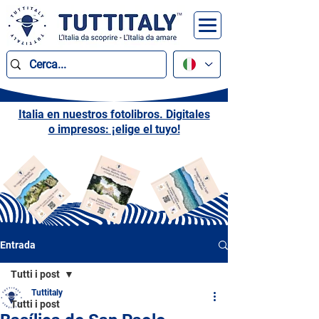
Italia en nuestros fotolibros. Digitales
o impresos: ¡elige el tuyo!
Entrada
Tutti i post
Tuttitaly
Tutti i post