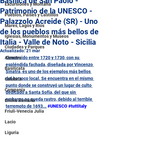
Basílica de San Paolo -
Excursiones y Montaña
Patrimonio de la UNESCO -
Pueblos, Países y Castillos
Palazzolo Acreide (SR) - Uno
Mares, Lagos y Ríos
de los pueblos más bellos de
Iglesias, Monumentos y Museos
Italia - Valle de Noto - Sicilia
Ciudades y Parques
Actualizado:
21 mar
Abruzos
Construido entre 1720 y 1730, con su 
espléndida fachada, diseñada por Vincenzo 
Basilicata
Sinatra, es uno de los ejemplos más bellos 
del barroco local. Se encuentra en el mismo 
Calabria
punto donde se construyó un lugar de culto 
Campania
dedicado a Santa Sofía, del que sin 
embargo no queda rastro, debido al terrible 
Emilia Romaña
terremoto de 1693
...
#UNESCO
#tuttitaly
Friuli-Venecia Julia
Lacio
Liguria