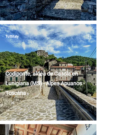
Tuttitaly
Codiponte, aldea de Casola en
Lunigiana (MS) - Alpes Apuanos -
Toscana