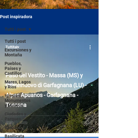
Post inspiradora
Tutti i post
Tutti i post
Tuttitaly
Excursiones y
Montaña
Pueblos,
Países y
Castillos
Paso del Vestito - Massa (MS) y
Mares, Lagos
Castelnuovo di Garfagnana (LU) -
y Ríos
Alpes Apuanos - Garfagnana -
Iglesias,
Monumentos
Toscana
y Museos
Ciudades y
Parques
Abruzos
Basilicata