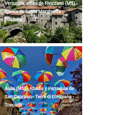
Verrucola, aldea de Fivizzano (MS) -
Iglesia de Santa Margherita -
Toscana
Tuttitaly
Aulla (MS) - Abadía y Parroquia de
San Caprasio - Terre di Lunigiana -
Toscana