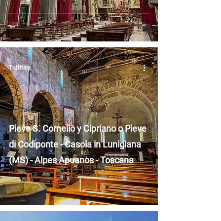
Tuttitaly
Pieve S. Cornelio y Cipriano o Pieve
di Codiponte - Casola in Lunigiana
(MS) - Alpes Apuanos - Toscana