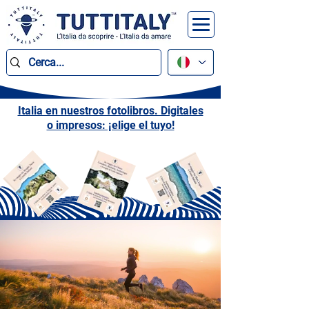
Italia en nuestros fotolibros. Digitales
o impresos: ¡elige el tuyo!