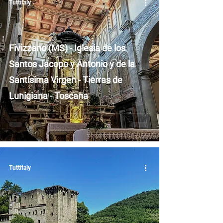
Tuttitaly
Fivizzano (MS) - Iglesia de los
Santos Jacopo y Antonio y de la
Santísima Virgen - Tierras de
Lunigiana - Toscana
Tuttitaly