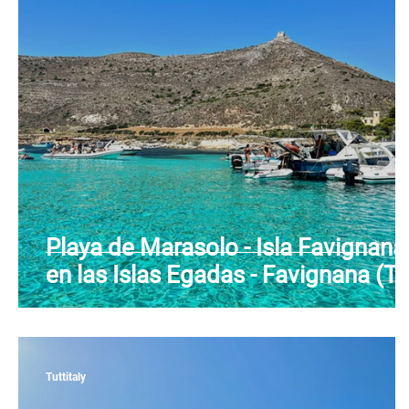
Piamonte
Puglia
Cerdeña
Sicilia
Playa de Marasolo - Isla Favignana
en las Islas Egadas - Favignana (T
- Sicilia
Tuttitaly