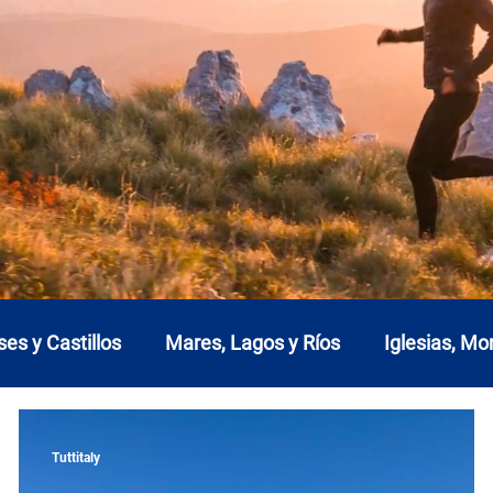
ses y Castillos
Mares, Lagos y Ríos
Iglesias, M
a
Emilia Romaña
Friuli-Venecia Julia
Lacio
Tuttitaly