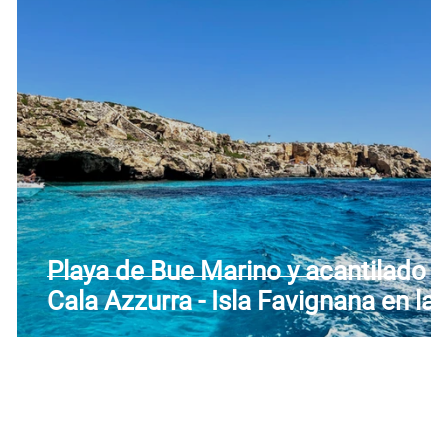
Toscana
Trentino-Alto Adigio
Umbría
Valle 
Playa de Bue Marino y acantilado 
P)
Cala Azzurra - Isla Favignana en las
Islas Egadas - Favignana (TP) -
Sicilia