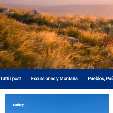
Tutti i post
Excursiones y Montaña
Pueblos, Paí
Abruzos
Basilicata
Calabria
Campani
Tuttitaly