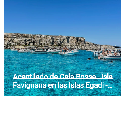
de Aosta
Véneto
de
Acantilado de Cala Rossa - Isla
Favignana en las Islas Egadi -
Favignana (TP) - Sicilia