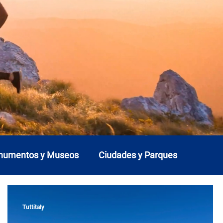
onumentos y Museos
Ciudades y Parques
Liguria
Lombardía
Marcas
Molise
Tuttitaly