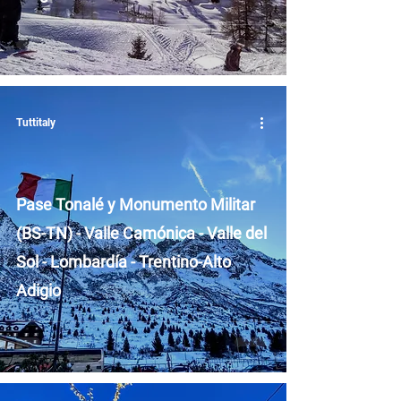
Tuttitaly
Pase Tonalé y Monumento Militar
(BS-TN) - Valle Camónica - Valle del
Sol - Lombardía - Trentino-Alto
Adigio