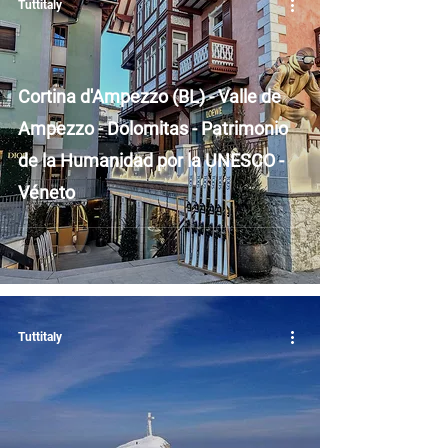
Tuttitaly
Cortina d'Ampezzo (BL) - Valle de
Ampezzo - Dolomitas - Patrimonio
de la Humanidad por la UNESCO -
Véneto
Tuttitaly