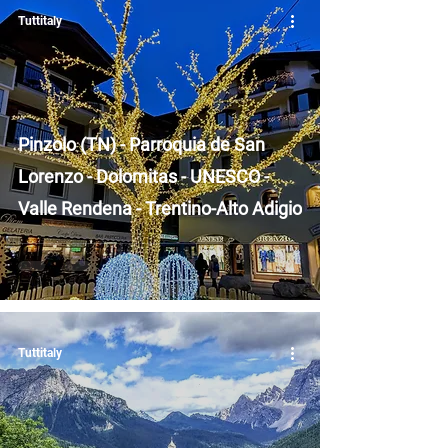
Tuttitaly
Pinzolo (TN) - Parroquia de San
Lorenzo - Dolomitas - UNESCO -
Valle Rendena - Trentino-Alto Adigio
Tuttitaly