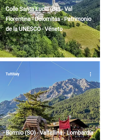
Colle Santa Lucia (BL) - Val
Fiorentina - Dolomitas - Patrimonio
de la UNESCO - Véneto
Tuttitaly
Bormio (SO) - Valtellina - Lombardía