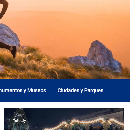
onumentos y Museos
Ciudades y Parques
Liguria
Lombardía
Marcas
Molise
Tuttitaly