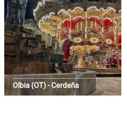
de Aosta
Véneto
Olbia (OT) - Cerdeña