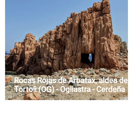
Toscana
Trentino-Alto Adigio
Umbría
Valle 
Rocas Rojas de Arbatax, aldea de
Tortolì (OG) - Ogliastra - Cerdeña