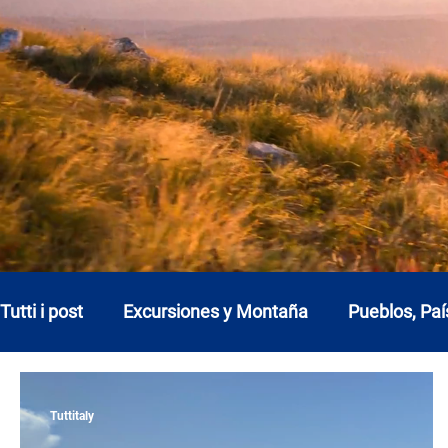
Tutti i post
Excursiones y Montaña
Pueblos, Paí
Abruzos
Basilicata
Calabria
Campani
Tuttitaly