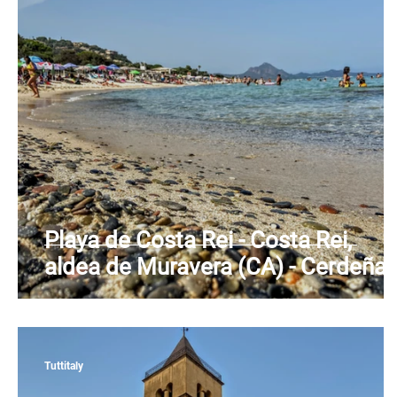
Piamonte
Puglia
Cerdeña
Sicilia
Playa de Costa Rei - Costa Rei,
aldea de Muravera (CA) - Cerdeña
Tuttitaly