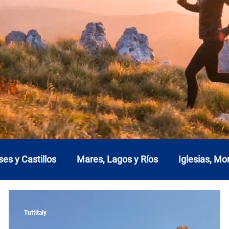
ses y Castillos
Mares, Lagos y Ríos
Iglesias, M
a
Emilia Romaña
Friuli-Venecia Julia
Lacio
Tuttitaly