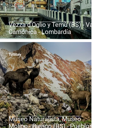
Vezza d'Oglio y Temù (BS) - Valle
Camónica - Lombardía
Tuttitaly
Museo Naturalista, Museo
Molino - Bienno (BS) - Pueblos