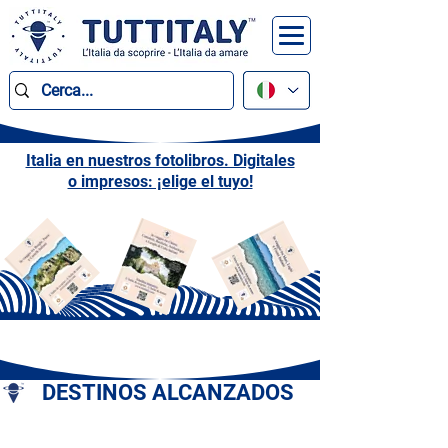
Italia en nuestros fotolibros. Digitales
o impresos: ¡elige el tuyo!
DESTINOS ALCANZADOS