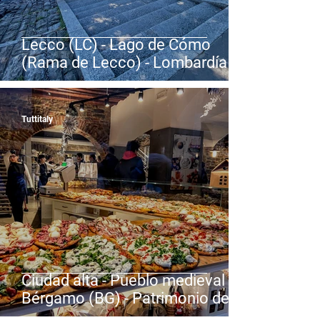
Lecco (LC) - Lago de Cómo
(Rama de Lecco) - Lombardía
Tuttitaly
Ciudad alta - Pueblo medieval de
Bérgamo (BG) - Patrimonio de la
humanidad por la UNESCO -