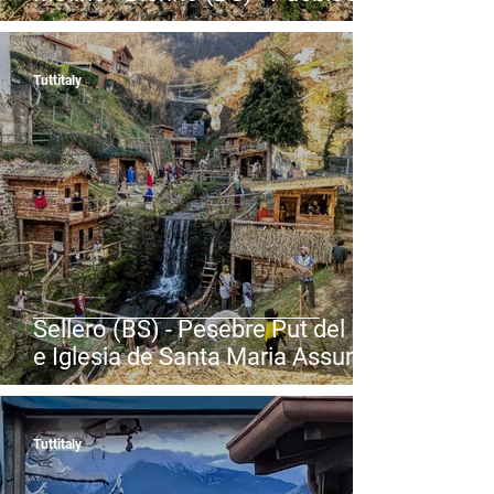
más bellos de Italia - Valle
Camónica - Lombardía
Tuttitaly
Sellero (BS) - Pesebre Put del Re
e Iglesia de Santa Maria Assunta
- Valle Camónica - Lombardía
Tuttitaly