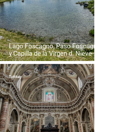
Lago Foscagno, Paso Foscagno
y Capilla de la Virgen d. Nieve-
Valdidentro y Livigno (SO) -
Lombardía
Tuttitaly